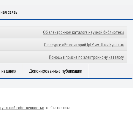
ная связь
Об электронном каталоге научной библиотеки
О ресурсе «Репозиторий ГрГУ им. Янки Купалы»
Помощь в поиске по электронному каталогу
 издания
Депонированные публикации
туальной собственностью
»
Статистика