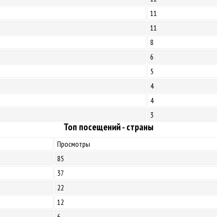
11
11
8
6
5
4
4
3
Топ посещений - страны
Просмотры
85
37
22
12
6