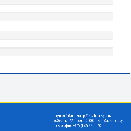
Научная библиотека ГрГУ им. Янки Купалы
ул.Ожешко, 22 г. Гродно 230023 Республика Беларусь
Телефон/факс: +375 (152) 77-30-60