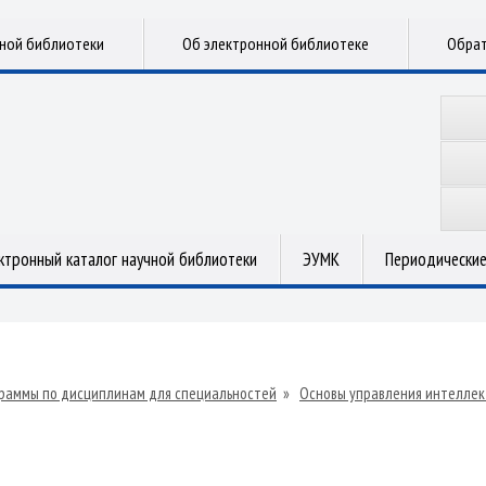
чной библиотеки
Об электронной библиотеке
Обрат
ктронный каталог научной библиотеки
ЭУМК
Периодические
раммы по дисциплинам для специальностей
»
Основы управления интеллек