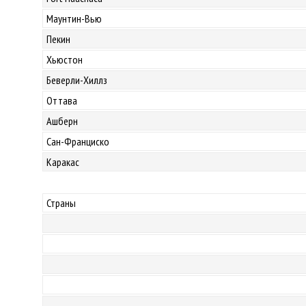
Маунтин-Вью
Пекин
Хьюстон
Беверли-Хиллз
Оттава
Ашберн
Сан-Франциско
Каракас
Страны