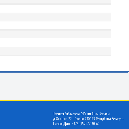
Научная библиотека ГрГУ им. Янки Купалы
ул.Ожешко, 22 г. Гродно 230023 Республика Беларусь
Телефон/факс: +375 (152) 77-30-60