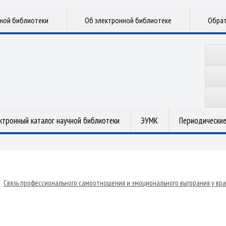
чной библиотеки
Об электронной библиотеке
Обрат
ктронный каталог научной библиотеки
ЭУМК
Периодические
»
Связь профессионального самоотношения и эмоционального выгорания у вр