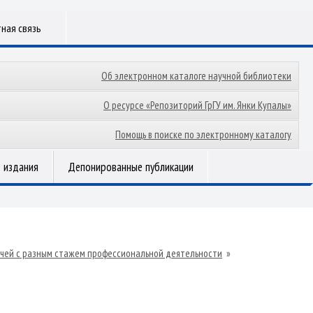
ная связь
Об электронном каталоге научной библиотеки
О ресурсе «Репозиторий ГрГУ им. Янки Купалы»
Помощь в поиске по электронному каталогу
 издания
Депонированные публикации
ачей с разным стажем профессиональной деятельности
»