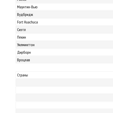
Маунтин-Вью
Вудбридж
Fort Huachuca
Сиэтл
Пекин
Уилмингтон
Дирборн
Вроцлав
Страны