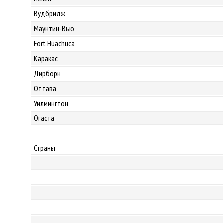
Вудбридж
Маунтин-Вью
Fort Huachuca
Каракас
Дирборн
Оттава
Уилмингтон
Огаста
Страны