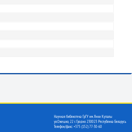
Научная библиотека ГрГУ им. Янки Купалы
ул.Ожешко, 22 г. Гродно 230023 Республика Беларусь
Телефон/факс: +375 (152) 77-30-60