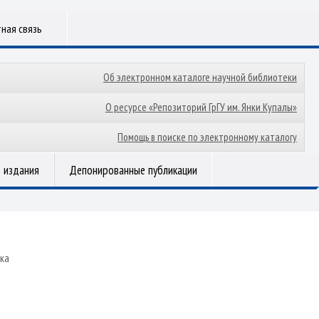
ная связь
Об электронном каталоге научной библиотеки
О ресурсе «Репозиторий ГрГУ им. Янки Купалы»
Помощь в поиске по электронному каталогу
 издания
Депонированные публикации
ка