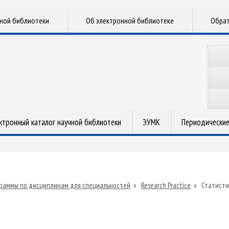
чной библиотеки
Об электронной библиотеке
Обрат
ктронный каталог научной библиотеки
ЭУМК
Периодические
раммы по дисциплинам для специальностей
»
Research Practice
»
Статисти