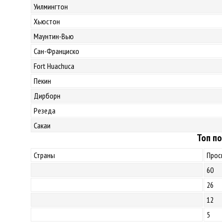
Уилмингтон
Хьюстон
Маунтин-Вью
Сан-Франциско
Fort Huachuca
Пекин
Дирборн
Резеда
Сакаи
Топ по
Страны
Прос
60
26
12
5