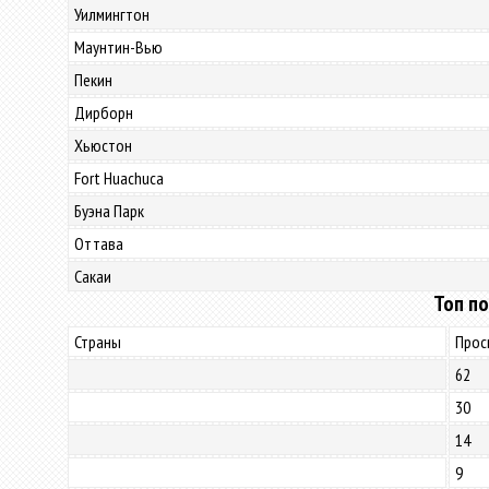
Уилмингтон
Маунтин-Вью
Пекин
Дирборн
Хьюстон
Fort Huachuca
Буэна Парк
Оттава
Сакаи
Топ по
Страны
Прос
62
30
14
9