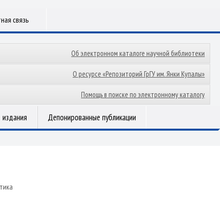
ная связь
Об электронном каталоге научной библиотеки
О ресурсе «Репозиторий ГрГУ им. Янки Купалы»
Помощь в поиске по электронному каталогу
 издания
Депонированные публикации
тика