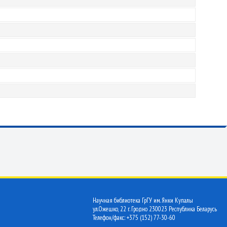
Научная библиотека ГрГУ им. Янки Купалы
ул.Ожешко, 22 г. Гродно 230023 Республика Беларусь
Телефон/факс: +375 (152) 77-30-60