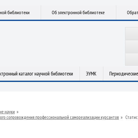
чной библиотеки
Об электронной библиотеке
Обрат
ктронный каталог научной библиотеки
ЭУМК
Периодические
ие науки
»
ского сопровождения профессиональной самореализации курсантов
»
Статис