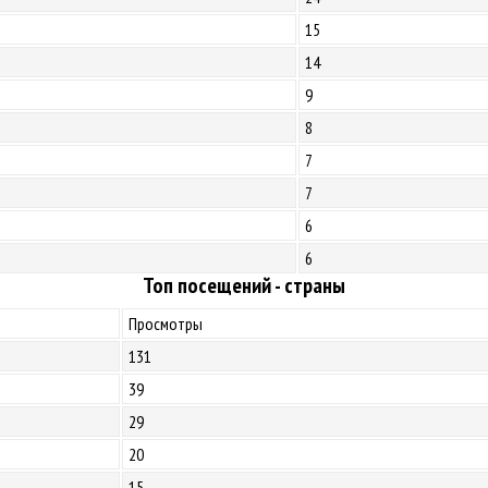
15
14
9
8
7
7
6
6
Топ посещений - страны
Просмотры
131
39
29
20
15