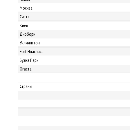
Москва
Сиэтл
Киев
Дирборн
Уилмингтон
Fort Huachuca
Буэна Парк
Огаста
Страны