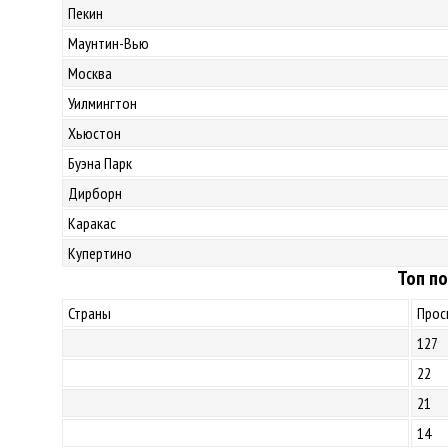
Пекин
Маунтин-Вью
Москва
Уилмингтон
Хьюстон
Буэна Парк
Дирборн
Каракас
Купертино
Топ по
Страны
Прос
127
22
21
14