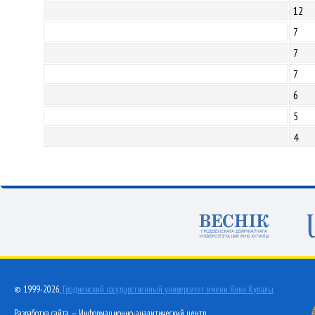
12
7
7
7
6
5
4
© 1999-2026,
Гродненский государственный университет имени Янки Купалы
Разработка сайта — Информационно-аналитический центр