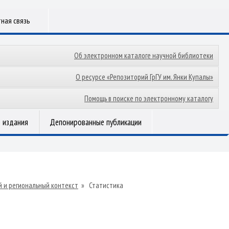
ная связь
Об электронном каталоге научной библиотеки
О ресурсе «Репозиторий ГрГУ им. Янки Купалы»
Помощь в поиске по электронному каталогу
 издания
Депонированные публикации
 и региональный контекст
»
Статистика