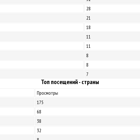
28
21
18
11
11
8
8
7
Топ посещений - страны
Просмотры
175
68
38
32
8