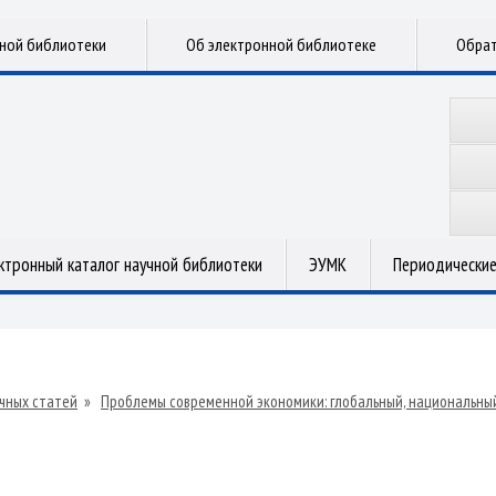
чной библиотеки
Об электронной библиотеке
Обрат
ктронный каталог научной библиотеки
ЭУМК
Периодические
чных статей
»
Проблемы современной экономики: глобальный, национальный