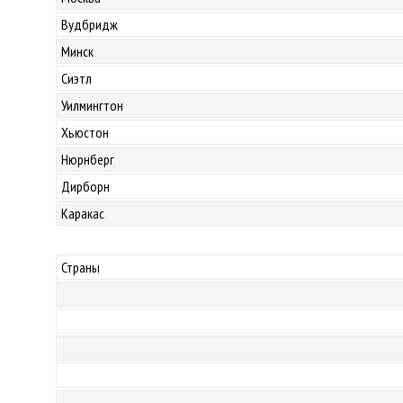
Вудбридж
Минск
Сиэтл
Уилмингтон
Хьюстон
Нюрнберг
Дирборн
Каракас
Страны