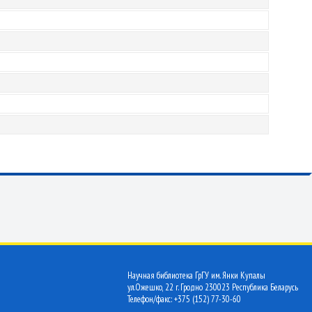
Научная библиотека ГрГУ им. Янки Купалы
ул.Ожешко, 22 г. Гродно 230023 Республика Беларусь
Телефон/факс: +375 (152) 77-30-60