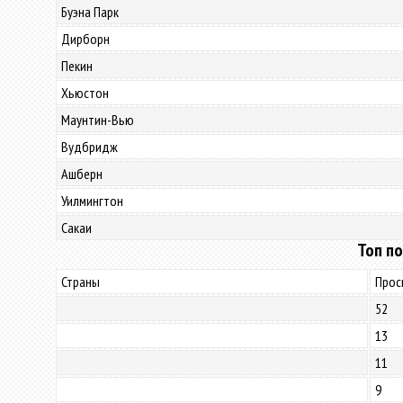
Буэна Парк
Дирборн
Пекин
Хьюстон
Маунтин-Вью
Вудбридж
Ашберн
Уилмингтон
Сакаи
Топ по
Страны
Прос
52
13
11
9