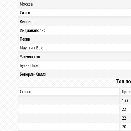
Москва
Сиэтл
Виннипег
Индианаполис
Пекин
Маунтин-Вью
Уилмингтон
Буэна Парк
Беверли-Хиллз
Топ по
Страны
Прос
133
22
22
20