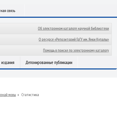
ная связь
Об электронном каталоге научной библиотеки
О ресурсе «Репозиторий ГрГУ им. Янки Купалы»
Помощь в поиске по электронному каталогу
 издания
Депонированные публикации
урнай мовы
»
Статистика