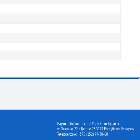
Научная библиотека ГрГУ им. Янки Купалы
ул.Ожешко, 22 г. Гродно 230023 Республика Беларусь
Телефон/факс: +375 (152) 77-30-60