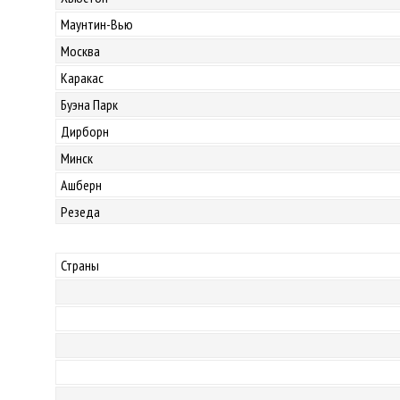
Маунтин-Вью
Москва
Каракас
Буэна Парк
Дирборн
Минск
Ашберн
Резеда
Страны