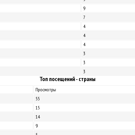
9
7
4
4
4
3
3
3
Топ посещений - страны
Просмотры
55
15
14
9
5