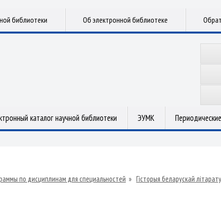
чной библиотеки
Об электронной библиотеке
Обрат
ктронный каталог научной библиотеки
ЭУМК
Периодические
раммы по дисциплинам для специальностей
»
Гісторыя беларускай літарат