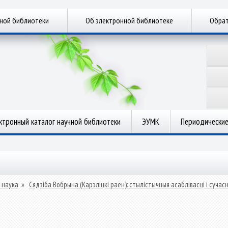
чной библиотеки
Об электронной библиотеке
Обрат
ктронный каталог научной библиотеки
ЭУМК
Периодические
 наука
»
Сядзіба Вобрына (Карэліцкі раён): стылістычныя асаблівасці і сучас