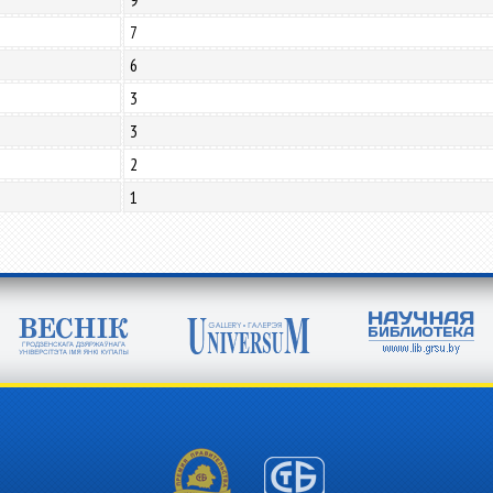
7
6
3
3
2
1