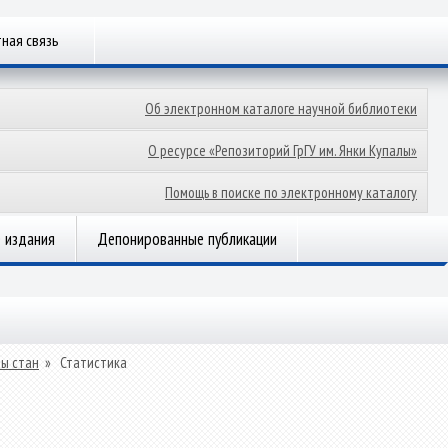
ная связь
Об электронном каталоге научной библиотеки
О ресурсе «Репозиторий ГрГУ им. Янки Купалы»
Помощь в поиске по электронному каталогу
 издания
Депонированные публикации
ны стан
»
Статистика