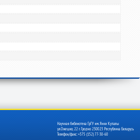
Научная библиотека ГрГУ им. Янки Купалы
ул.Ожешко, 22 г. Гродно 230023 Республика Беларусь
Телефон/факс: +375 (152) 77-30-60