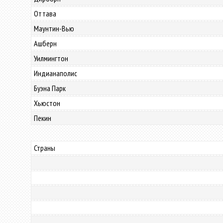
Оттава
Маунтин-Вью
Ашберн
Уилмингтон
Индианаполис
Буэна Парк
Хьюстон
Пекин
Страны