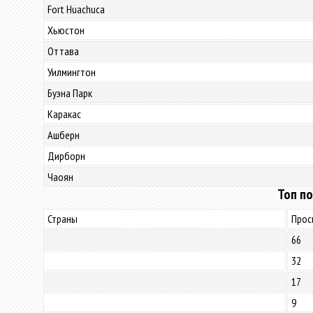
Fort Huachuca
Хьюстон
Оттава
Уилмингтон
Буэна Парк
Каракас
Ашберн
Дирборн
Чаоян
Топ по
Страны
Прос
66
32
17
9