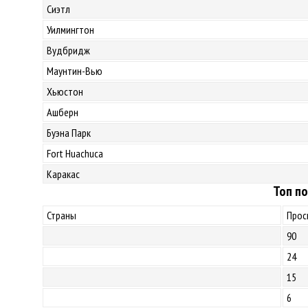
Сиэтл
Уилмингтон
Вудбридж
Маунтин-Вью
Хьюстон
Ашберн
Буэна Парк
Fort Huachuca
Каракас
Топ по
Страны
Прос
90
24
15
6