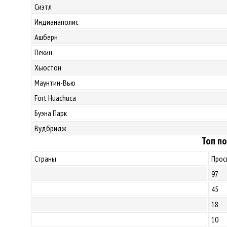
Сиэтл
Индианаполис
Ашберн
Пекин
Хьюстон
Маунтин-Вью
Fort Huachuca
Буэна Парк
Вудбридж
Топ по
Страны
Прос
97
45
18
10