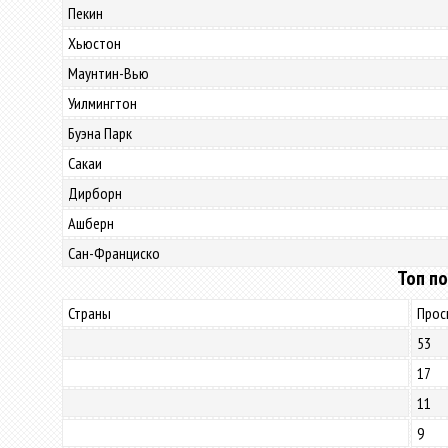
Пекин
Хьюстон
Маунтин-Вью
Уилмингтон
Буэна Парк
Сакаи
Дирборн
Ашберн
Сан-Франциско
Топ по
Страны
Прос
53
17
11
9