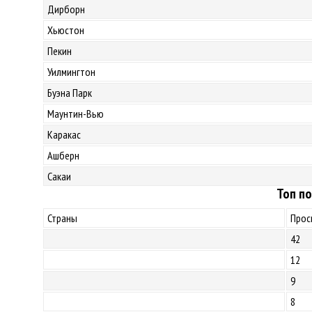
Дирборн
Хьюстон
Пекин
Уилмингтон
Буэна Парк
Маунтин-Вью
Каракас
Ашберн
Сакаи
Топ по
Страны
Прос
42
12
9
8