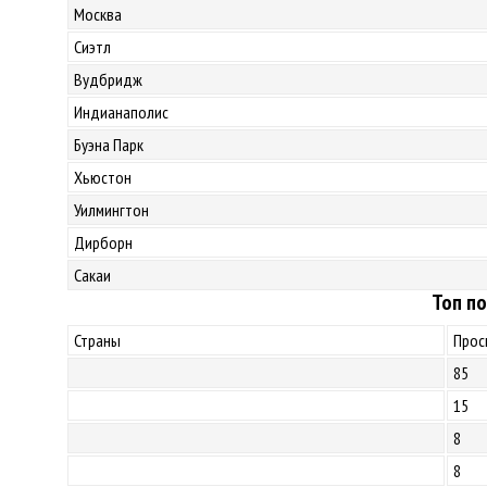
Москва
Сиэтл
Вудбридж
Индианаполис
Буэна Парк
Хьюстон
Уилмингтон
Дирборн
Сакаи
Топ по
Страны
Прос
85
15
8
8