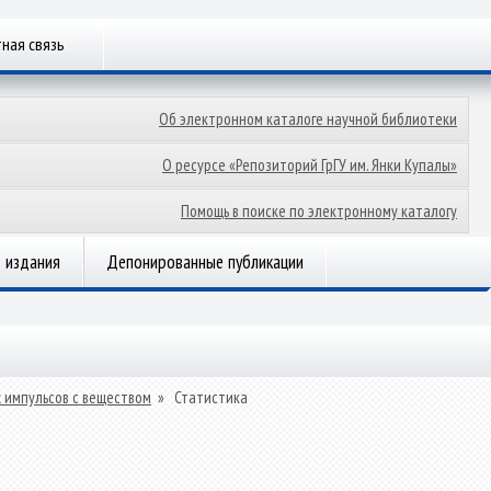
ная связь
Об электронном каталоге научной библиотеки
О ресурсе «Репозиторий ГрГУ им. Янки Купалы»
Помощь в поиске по электронному каталогу
 издания
Депонированные публикации
 импульсов с веществом
»
Статистика