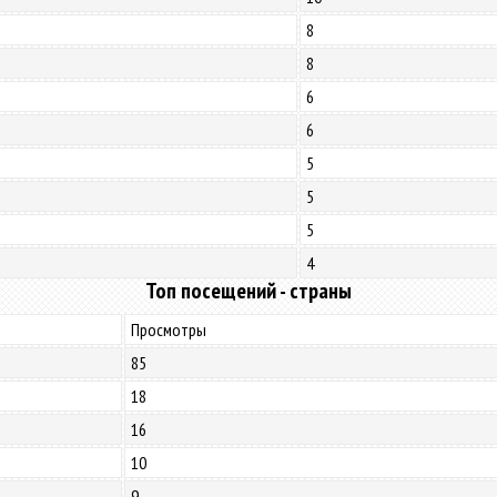
8
8
6
6
5
5
5
4
Топ посещений - страны
Просмотры
85
18
16
10
9