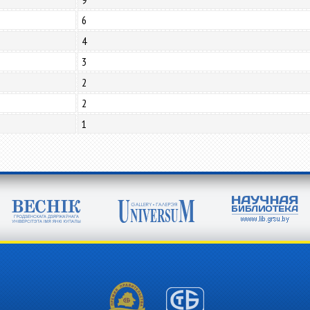
6
4
3
2
2
1