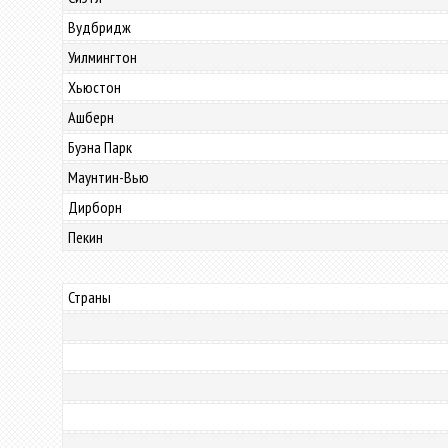
Вудбридж
Уилмингтон
Хьюстон
Ашберн
Буэна Парк
Маунтин-Вью
Дирборн
Пекин
Страны