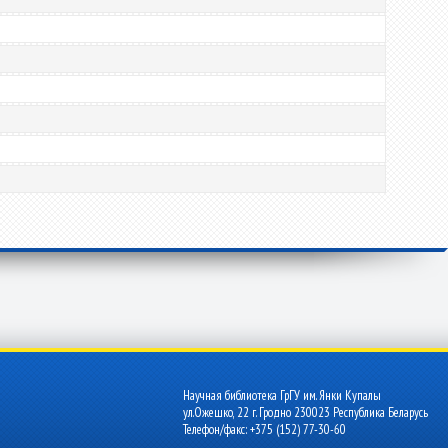
Научная библиотека ГрГУ им. Янки Купалы
ул.Ожешко, 22 г. Гродно 230023 Республика Беларусь
Телефон/факс: +375 (152) 77-30-60