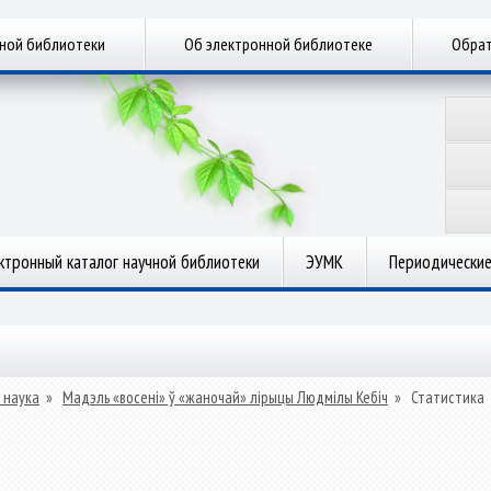
чной библиотеки
Об электронной библиотеке
Обрат
ктронный каталог научной библиотеки
ЭУМК
Периодические
 наука
»
Мадэль «восені» ў «жаночай» лірыцы Людмілы Кебіч
»
Статистика