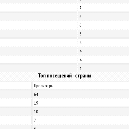
7
6
6
5
4
4
4
3
Топ посещений - страны
Просмотры
64
19
10
7
6