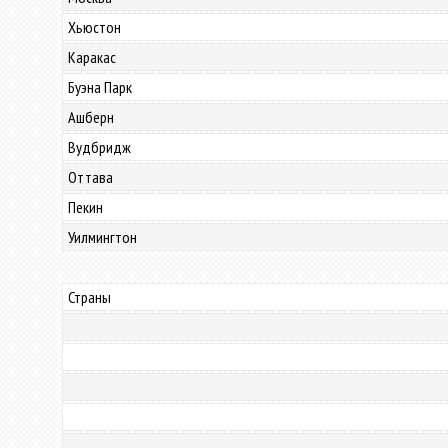
Хьюстон
Каракас
Буэна Парк
Ашберн
Вудбридж
Оттава
Пекин
Уилмингтон
Страны