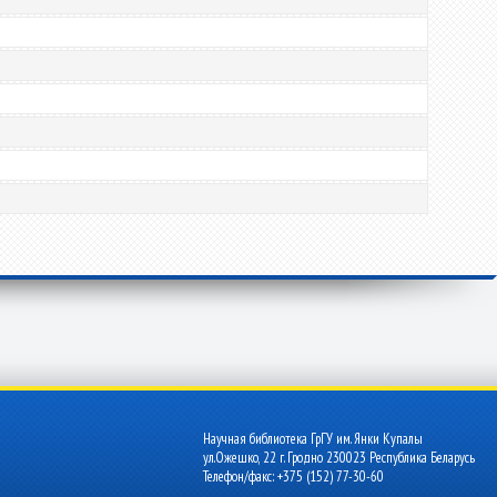
Научная библиотека ГрГУ им. Янки Купалы
ул.Ожешко, 22 г. Гродно 230023 Республика Беларусь
Телефон/факс: +375 (152) 77-30-60