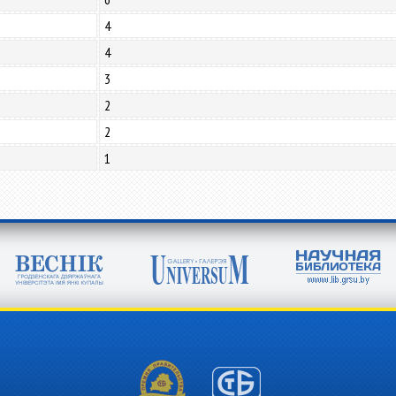
4
4
3
2
2
1