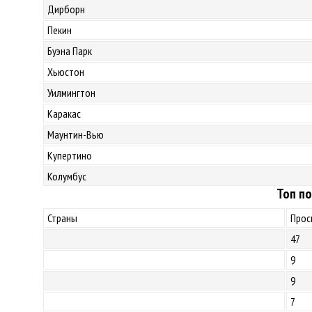
Дирборн
Пекин
Буэна Парк
Хьюстон
Уилмингтон
Каракас
Маунтин-Вью
Купертино
Колумбус
Топ по
Страны
Прос
47
9
9
7