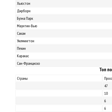
Хьюстон
Дирборн
Буэна Парк
Маунтин-Вью
Сакаи
Уилмингтон
Пекин
Каракас
Сан-Франциско
Топ по
Страны
Прос
47
10
6
6