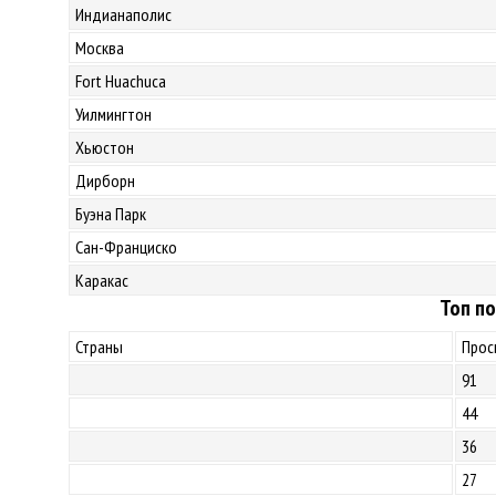
Индианаполис
Москва
Fort Huachuca
Уилмингтон
Хьюстон
Дирборн
Буэна Парк
Сан-Франциско
Каракас
Топ по
Страны
Прос
91
44
36
27