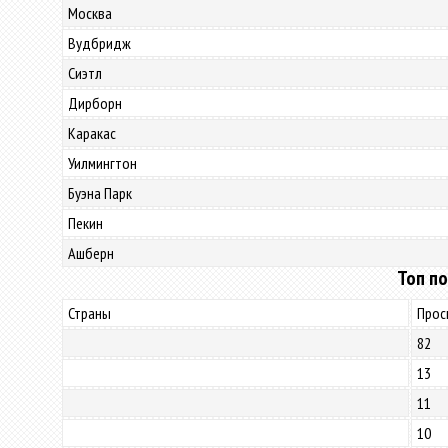
Москва
Вудбридж
Сиэтл
Дирборн
Каракас
Уилмингтон
Буэна Парк
Пекин
Ашберн
Топ по
Страны
Прос
82
13
11
10