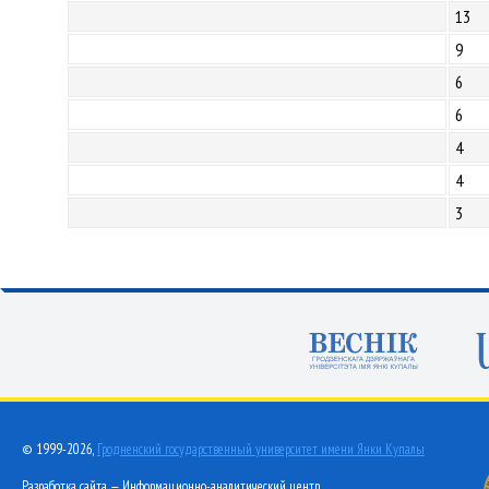
13
9
6
6
4
4
3
© 1999-2026,
Гродненский государственный университет имени Янки Купалы
Разработка сайта — Информационно-аналитический центр