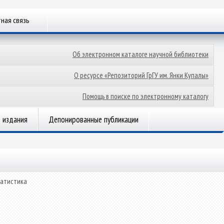
ная связь
Об электронном каталоге научной библиотеки
О ресурсе «Репозиторий ГрГУ им. Янки Купалы»
Помощь в поиске по электронному каталогу
 издания
Депонированные публикации
татистика