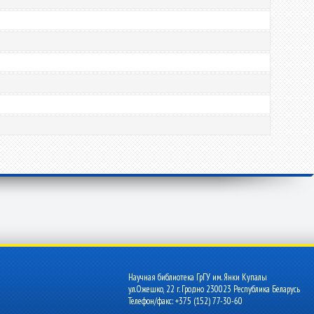
Научная библиотека ГрГУ им. Янки Купалы
ул.Ожешко, 22 г. Гродно 230023 Республика Беларусь
Телефон/факс: +375 (152) 77-30-60