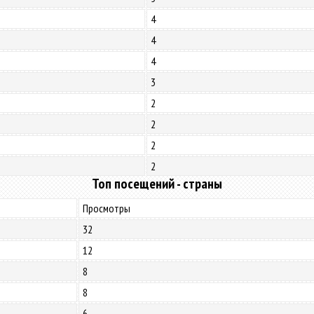
4
4
4
3
2
2
2
2
Топ посещений - страны
Просмотры
32
12
8
8
6