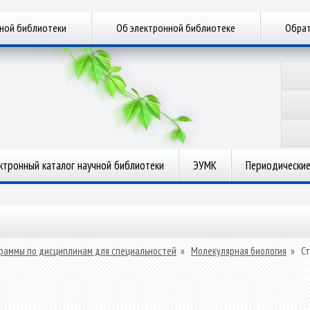
чной библиотеки
Об электронной библиотеке
Обрат
ктронный каталог научной библиотеки
ЭУМК
Периодические
раммы по дисциплинам для специальностей
»
Молекулярная биология
»
С