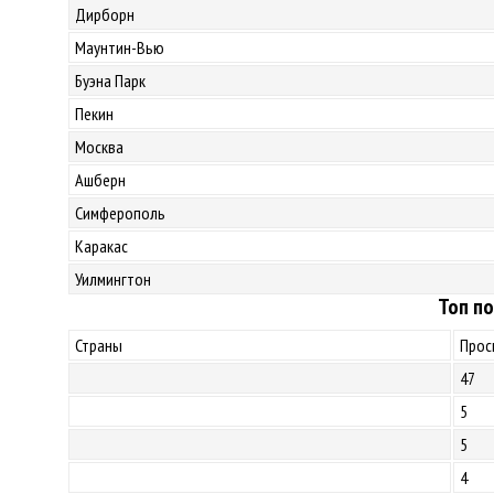
Дирборн
Маунтин-Вью
Буэна Парк
Пекин
Москва
Ашберн
Симферополь
Каракас
Уилмингтон
Топ по
Страны
Прос
47
5
5
4