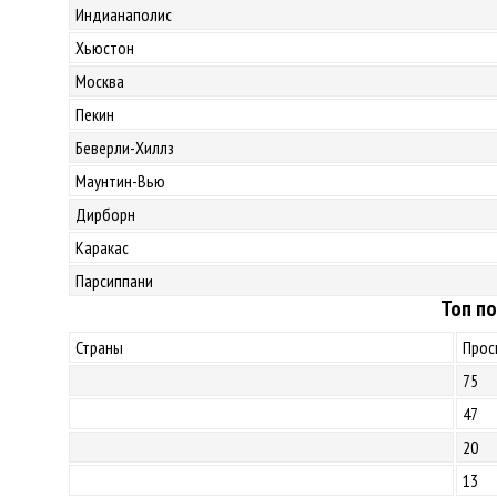
Индианаполис
Хьюстон
Москва
Пекин
Беверли-Хиллз
Маунтин-Вью
Дирборн
Каракас
Парсиппани
Топ по
Страны
Прос
75
47
20
13