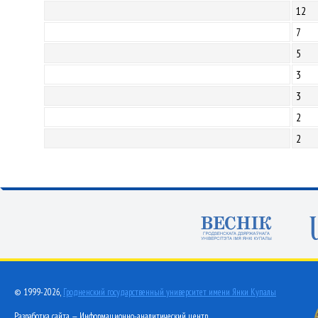
12
7
5
3
3
2
2
© 1999-2026,
Гродненский государственный университет имени Янки Купалы
Разработка сайта — Информационно-аналитический центр