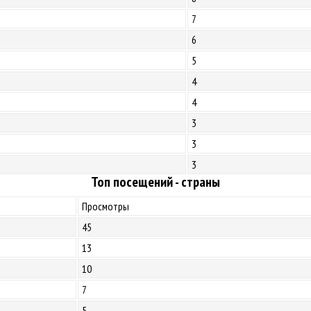
7
6
5
4
4
3
3
3
Топ посещений - страны
Просмотры
45
13
10
7
5