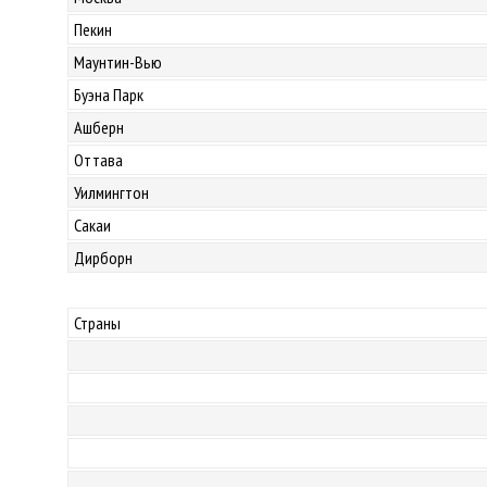
Пекин
Маунтин-Вью
Буэна Парк
Ашберн
Оттава
Уилмингтон
Сакаи
Дирборн
Страны