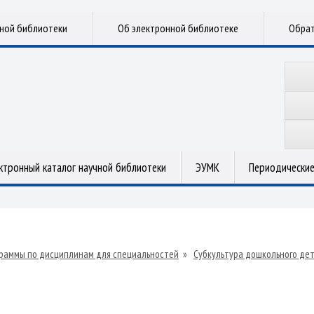
чной библиотеки
Об электронной библиотеке
Обрат
ктронный каталог научной библиотеки
ЭУМК
Периодические
раммы по дисциплинам для специальностей
»
Субкультура дошкольного де