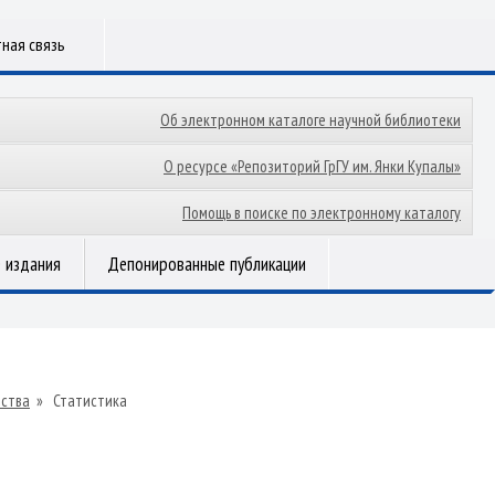
ная связь
Об электронном каталоге научной библиотеки
О ресурсе «Репозиторий ГрГУ им. Янки Купалы»
Помощь в поиске по электронному каталогу
 издания
Депонированные публикации
тства
»
Статистика