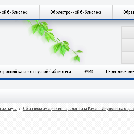
чной библиотеки
Об электронной библиотеке
Обрат
ктронный каталог научной библиотеки
ЭУМК
Периодические
кие науки
»
Об аппроксимациях интегралов типа Римана-Лиувилля на отр