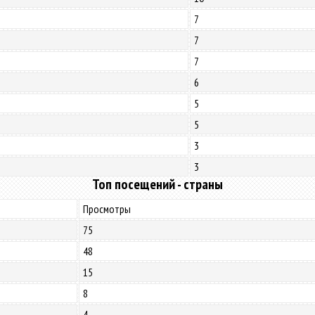
7
7
7
6
5
5
3
3
Топ посещений - страны
Просмотры
75
48
15
8
4