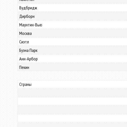
Вудбридж
Дирборн
Маунтин-Вью
Москва
Сиэтл
Буэна Парк
Анн-Арбор
Пекин
Страны