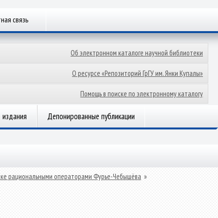
ная связь
Об электронном каталоге научной библиотеки
О ресурсе «Репозиторий ГрГУ им. Янки Купалы»
Помощь в поиске по электронному каталогу
 издания
Депонированные публикации
езке рациональными операторами Фурье-Чебышёва
»