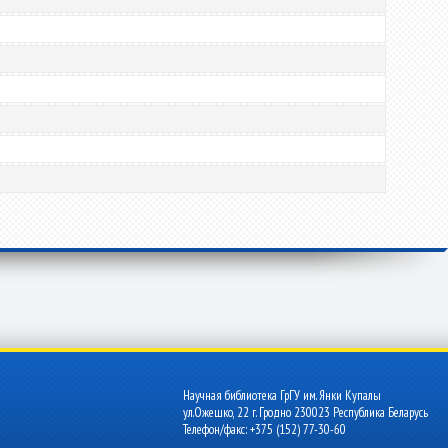
Научная библиотека ГрГУ им. Янки Купалы
ул.Ожешко, 22 г. Гродно 230023 Республика Беларусь
Телефон/факс: +375 (152) 77-30-60