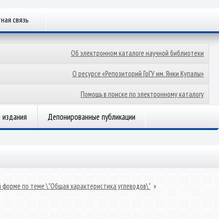
ная связь
Об электронном каталоге научной библиотеки
О ресурсе «Репозиторий ГрГУ им. Янки Купалы»
Помощь в поиске по электронному каталогу
 издания
Депонированные публикации
й форме по теме \"Общая характеристика углеводов\"
»