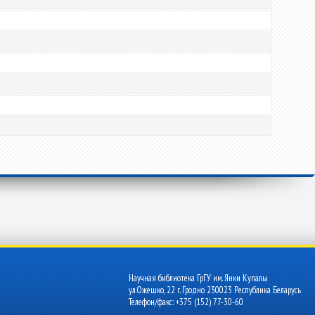
Научная библиотека ГрГУ им. Янки Купалы
ул.Ожешко, 22 г. Гродно 230023 Республика Беларусь
Телефон/факс: +375 (152) 77-30-60