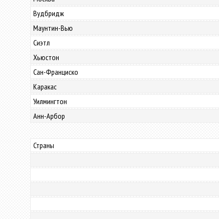
Вудбридж
Маунтин-Вью
Сиэтл
Хьюстон
Сан-Франциско
Каракас
Уилмингтон
Анн-Арбор
Страны