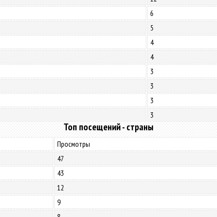
6
5
4
4
3
3
3
3
Топ посещений - страны
Просмотры
47
43
12
9
8