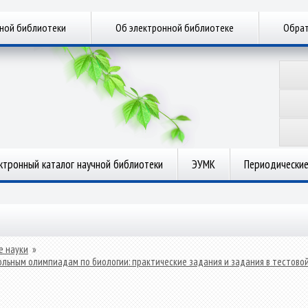
чной библиотеки
Об электронной библиотеке
Обрат
ктронный каталог научной библиотеки
ЭУМК
Периодические
е науки
»
ольным олимпиадам по биологии: практические задания и задания в тестово