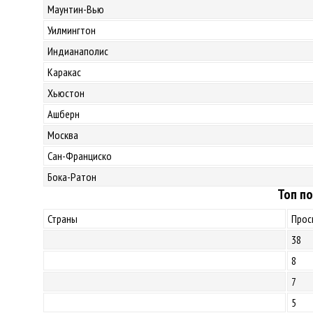
Маунтин-Вью
Уилмингтон
Индианаполис
Каракас
Хьюстон
Ашберн
Москва
Сан-Франциско
Бока-Ратон
Топ по
Страны
Прос
38
8
7
5