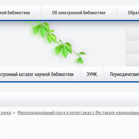
чной библиотеки
Об электронной библиотеке
Обрат
ктронный каталог научной библиотеки
ЭУМК
Периодические
 наука
»
Многонациональный город в репортажах о Фестивале национальных к