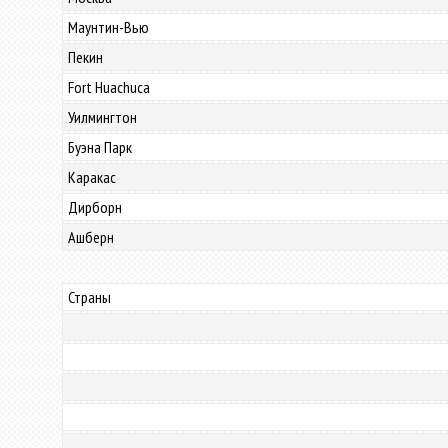
Маунтин-Вью
Пекин
Fort Huachuca
Уилмингтон
Буэна Парк
Каракас
Дирборн
Ашберн
Страны