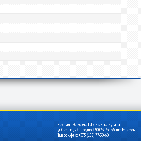
Научная библиотека ГрГУ им. Янки Купалы
ул.Ожешко, 22 г. Гродно 230023 Республика Беларусь
Телефон/факс: +375 (152) 77-30-60