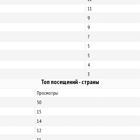
11
9
9
7
5
5
4
3
Топ посещений - страны
Просмотры
50
15
14
12
11