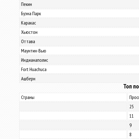
Пекин
Буэна Парк
Каракас
Хьюстон
Оттава
Маунтин-Вью
Индианаполис
Fort Huachuca
Ашберн
Топ по
Страны
Прос
25
11
9
8