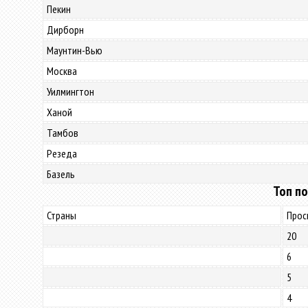
Пекин
Дирборн
Маунтин-Вью
Москва
Уилмингтон
Ханой
Тамбов
Резеда
Базель
Топ по
Страны
Прос
20
6
5
4