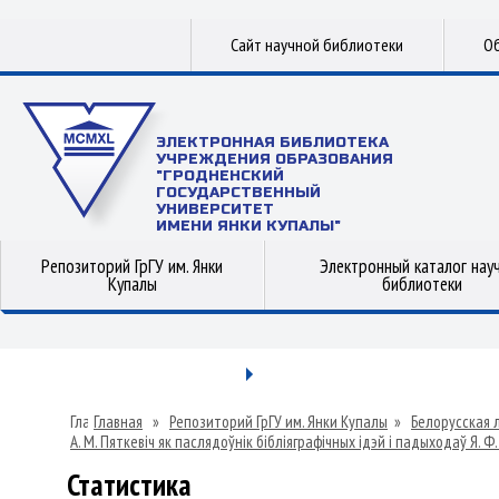
Сайт научной библиотеки
Об
ЭЛЕКТРОННАЯ БИБЛИОТЕКА
УЧРЕЖДЕНИЯ ОБРАЗОВАНИЯ
"ГРОДНЕНСКИЙ
ГОСУДАРСТВЕННЫЙ
УНИВЕРСИТЕТ
ИМЕНИ ЯНКИ КУПАЛЫ"
Репозиторий ГрГУ им. Янки
Электронный каталог нау
Купалы
библиотеки
Главная
»
Репозиторий ГрГУ им. Янки Купалы
»
Белорусская 
А. М. Пяткевіч як паслядоўнік бібліяграфічных ідэй і падыходаў Я. Ф. 
Статистика