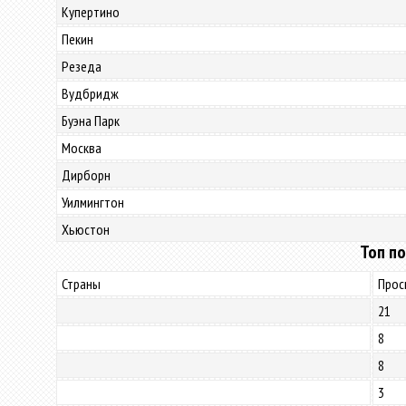
Купертино
Пекин
Резеда
Вудбридж
Буэна Парк
Москва
Дирборн
Уилмингтон
Хьюстон
Топ по
Страны
Прос
21
8
8
3