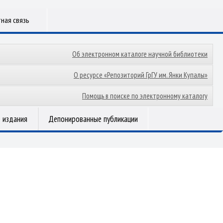
ная связь
Об электронном каталоге научной библиотеки
О ресурсе «Репозиторий ГрГУ им. Янки Купалы»
Помощь в поиске по электронному каталогу
 издания
Депонированные публикации