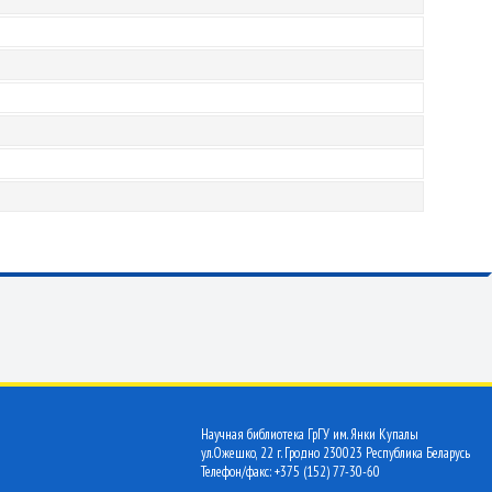
Научная библиотека ГрГУ им. Янки Купалы
ул.Ожешко, 22 г. Гродно 230023 Республика Беларусь
Телефон/факс: +375 (152) 77-30-60