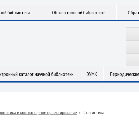
чной библиотеки
Об электронной библиотеке
Обрат
ктронный каталог научной библиотеки
ЭУМК
Периодические
рматика и компьютерное проектирование
»
Статистика