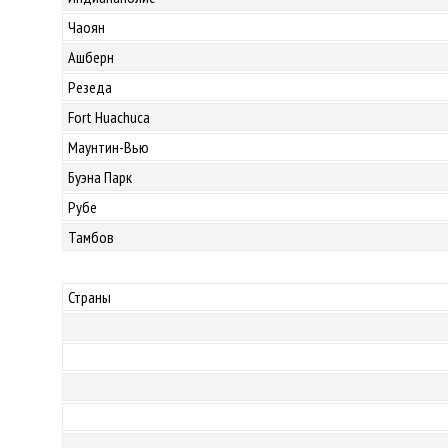
Чаоян
Ашберн
Резеда
Fort Huachuca
Маунтин-Вью
Буэна Парк
Рубе
Тамбов
Страны