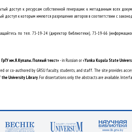
тый доступ к ресурсам собственной генерации: к метаданным всех докум
ытый доступ к которым имеются разрешения авторов в соответствии с законо
щайтесь по тел. 73-19-24 (директор библиотеки), 73-19-66 (информаци
х
ГрГУ
им
.
Я
.
Купалы
.
Полный
текст
»
- in Russian or «
Yanka Kupala State Univers
ed or co-authored by GRSU faculty, students, and staff. The site provides access 
 the University Library
. For dissertations only the abstracts are available. Interfa