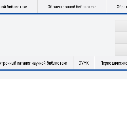
чной библиотеки
Об электронной библиотеке
Обрат
ктронный каталог научной библиотеки
ЭУМК
Периодические