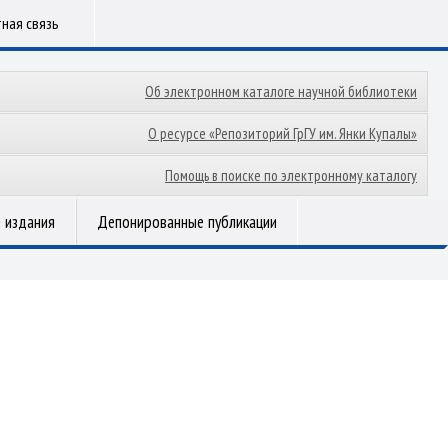
ная связь
Об электронном каталоге научной библиотеки
О ресурсе «Репозиторий ГрГУ им. Янки Купалы»
Помощь в поиске по электронному каталогу
 издания
Депонированные публикации