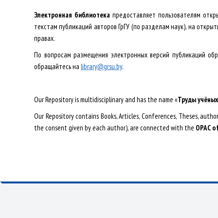
Электронная библиотека
предоставляет пользователям откры
текстам публикаций авторов ГрГУ (по разделам наук), на откр
правах.
По вопросам размещения электронных версий публикаций обра
обращайтесь на
library@grsu.by
.
Our Repository is multidisciplinary and has the name «
Труды
учёны
Our Repository contains Books, Articles, Conferences, Theses, author
the consent given by each author), are connected with the
OPAC of