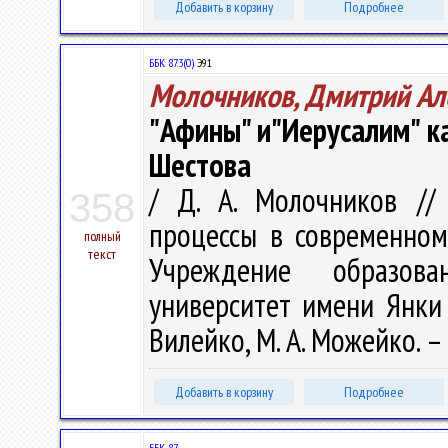
Добавить в корзину
Подробнее
ББК 87.3(0)
Э91
Молочников, Дмитрий Ал
"Афины" и"Иерусалим" ка
Шестова
/ Д. А. Молочников //
358
процессы в современном
полный
текст
Учреждение образова
университет имени Янки Ку
Вилейко, М. А. Можейко. – 
Добавить в корзину
Подробнее
ББК 87