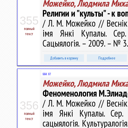
Можейко, Людмила Миха
Религии и "культы" - к 
355
/ Л. М. Можейко // Весні
полный
імя Янкі Купалы. Сер. 
текст
Сацыялогія. – 2009. – № 3.
Добавить в корзину
Подробнее
ББК 87.
Можейко, Людмила Миха
Феноменология М.Элиаде
/ Л. М. Можейко // Весні
356
імя Янкі Купалы. Сер. 1
полный
текст
сацыялогія. Культуралогія