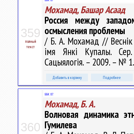
Мохамад, Башар Асаад
Россия между западо
осмысления проблемы
359
/ Б. А. Мохамад // Весні
полный
текст
імя Янкі Купалы. Сер. 
Сацыялогія. – 2009. – № 1.
Добавить в корзину
Подробнее
ББК 87.
Мохамад, Б. А.
Волновая динамика этн
Гумилева
360