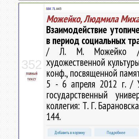
ББК 71.
А43
Можейко, Людмила Миха
Взаимодействие утопиче
в период социальных т
/ Л. М. Можейко //
художественной культуры. 
352
конф., посвященной памят
полный
текст
5 - 6 апреля 2012 г. /
государственный унив
коллегия: Т. Г. Барановская
144.
Добавить в корзину
Подробнее