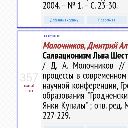
2004. – № 1. – С. 23-30.
Добавить в корзину
Подробнее
ББК 87.3(0)
Э91
Молочников, Дмитрий Ал
Салвационизм Льва Шес
/ Д. А. Молочников //
процессы в современном
357
научной конференции, Гр
полный
текст
образования "Гродненск
Янки Купалы" ; отв. ред. М
227-229.