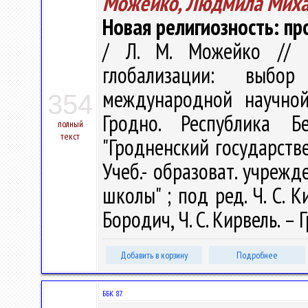
Можейко, Людмила Миха
Новая религиозность: п
/ Л. М. Можейко // В
глобализации: выбо
международной научной
354
Гродно. Республика Б
полный
текст
"Гродненский государств
Учеб.- образоват. учреж
школы" ; под ред. Ч. С. Ки
Бородич, Ч. С. Кирвель. – Г
Добавить в корзину
Подробнее
ББК 87.