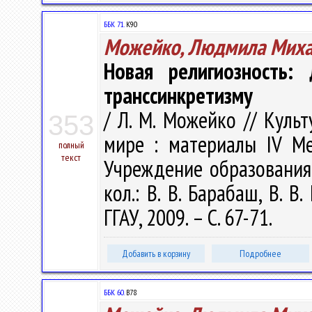
ББК 71.
К90
Можейко, Людмила Миха
Новая религиозность: 
транссинкретизму
/ Л. М. Можейко // Куль
353
мире : материалы IV М
полный
текст
Учреждение образования "
кол.: В. В. Барабаш, В. В
ГГАУ, 2009. – С. 67-71.
Добавить в корзину
Подробнее
ББК 60.
В78