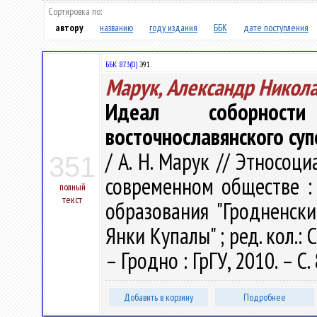
Сортировка по:
автору
названию
году издания
ББК
дате поступления
ББК 87.3(0)
Э91
Марук, Александр Никол
Идеал соборност
восточнославянского суп
/ А. Н. Марук // Этносо
351
современном обществе :
полный
текст
образования "Гродненск
Янки Купалы" ; ред. кол.: С
– Гродно : ГрГУ, 2010. – С.
Добавить в корзину
Подробнее