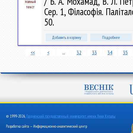
/ Б. А. Мохамад, В. Л. Пе
полный
текст
Сер. 1, Філасофія. Палітал
50.
Добавить в корзину
Подробнее
<<
<
...
32
33
34
35
© 1999-2026,
Гродненский государственный университет имени Янки Купалы
Разработка сайта — Информационно-аналитический центр