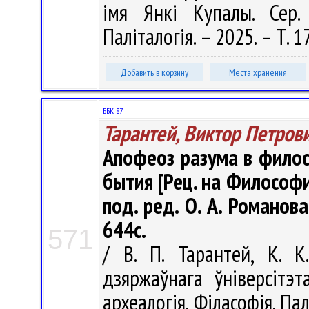
імя Янкі Купалы. Сер. 
Паліталогія. – 2025. – Т. 1
Добавить в корзину
Места хранения
ББК 87
Тарантей, Виктор Петров
Апофеоз разума в фило
бытия [Рец. на Философия 
под. ред. О. А. Романова,
644с.
571
/ В. П. Тарантей, К. К
дзяржаўнага ўніверсітэт
археалогія. Філасофія. Палі