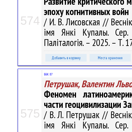
Развитие критического 
эпоху когнитивных войн
574
/ И. В. Лисовская // Весн
імя Янкі Купалы. Сер. 
Паліталогія. – 2025. – Т. 1
Добавить в корзину
Места хранения
ББК 87
Петрушак, Валентин Льв
Феномен латиноамерик
части геоцивилизации З
575
/ В. Л. Петрушак // Весні
імя Янкі Купалы. Сер. 