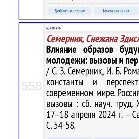
Добавить в корзину
Места хранения
ББК 87.
Р76
Семерник, Снежана Здис
Влияние образов буду
молодежи: вызовы и пер
/ С. З. Семерник, И. Б. Р
константы и перспек
558
современном мире. Россия
вызовы : сб. науч. труд.
17–18 апреля 2024 г. – С
С. 54-58.