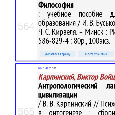
Философия
: учебное пособие д
образования / И. В. Бусько
564
Ч. С. Кирвеля. – Минск : Р
586-829-4 : 80р., 100экз.
Добавить в корзину
Места хранения
ББК 159.923
П86
Карпинский, Виктор Вой
Антропологический л
цивилизации
/ В. В. Карпинский // Пс
565
в онтогенезе : сбор