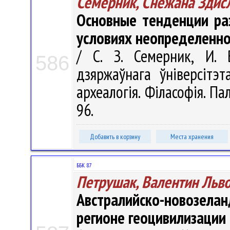
Семерник, Снежана Здис
Основные тенденции ра
условиях неопределенно
/ С. З. Семерник, И. 
586
дзяржаўнага ўніверсітэт
археалогія. Філасофія. Пал
96.
Добавить в корзину
Места хранения
ББК 87
Петрушак, Валентин Льв
Австралийско-новозела
регионе геоцивилизации