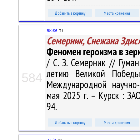
Добавить в корзину
Места хранения
ББК 60.5
Г94
Семерник, Снежана Здис
Феномен героизма в зер
/ С. З. Семерник // Гум
летию Великой Победы 
584
Международной научно-
мая 2025 г. – Курск : ЗАО
94.
Добавить в корзину
Места хранения
ББК 60.
Ч38