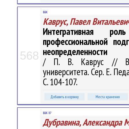
ББК
Каврус, Павел Витальеви
Интегративная ро
профессиональной подг
неопределенности
568
/ П. В. Каврус // Ве
университета. Сер. E. Пед
С. 104-107.
Добавить в корзину
Места хранения
ББК 87
Дубравина, Александра 