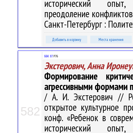
исторический опыт, 
преодоление конфликтов»,
Санкт-Петербург : Политех
Добавить в корзину
Места хранения
ББК 87.
Р76
Экстерович, Анна Ироне
Формирование критич
агрессивными формами 
/ А. И. Экстерович // 
открытое культурное про
582
конф. «Ребенок в совре
исторический опыт, 