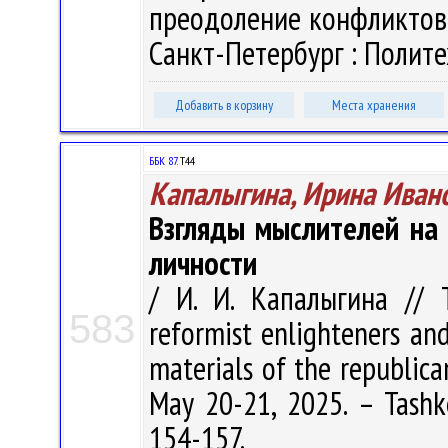
преодоление конфликтов»,
Санкт-Петербург : Политех
Добавить в корзину
Места хранения
ББК 87.
Т44
Капалыгина, Ирина Иван
Взгляды мыслителей на 
личности
/ И. И. Капалыгина // T
583
reformist enlighteners and
materials of the republican
May 20-21, 2025. – Tashke
154-157.