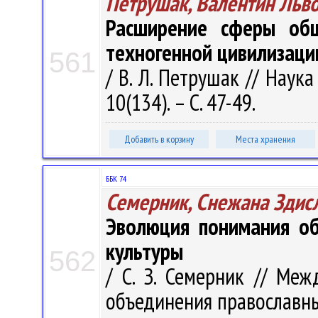
Петрушак, Валентин Льв
Расширение сферы общ
техногенной цивилизаци
561
/ В. Л. Петрушак // Наука
10(134). – С. 47-49.
Добавить в корзину
Места хранения
ББК 74
Семерник, Снежана Здис
Эволюция понимания об
культуры
562
/ С. З. Семерник // Ме
объединения православных 