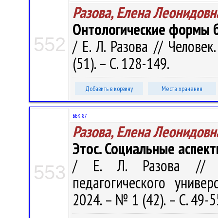
Разова, Елена Леонидовн
Онтологические формы б
552
/ Е. Л. Разова // Челове
(51). – С. 128-149.
Добавить в корзину
Места хранения
ББК 87
Разова, Елена Леонидовн
Этос. Социальные аспек
/ Е. Л. Разова // В
553
педагогического универ
2024. – № 1 (42). – С. 49-5