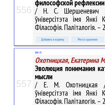
философской рефлексии
556
/ Н. С. Шершеневич /
ўніверсітэта імя Янкі К
Філасофія. Паліталогія. – 2
Добавить в корзину
Места хранения
ББК 87
Охотницкая, Екатерина 
Эволюция понимания ка
мысли
557
/ Е. М. Охотницкая /
ўніверсітэта імя Янкі К
Філасофія. Паліталогія. – 2