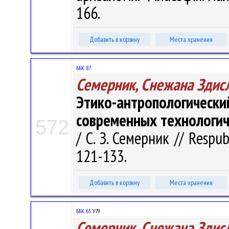
166.
Добавить в корзину
Места хранения
ББК 87
Семерник, Снежана Здис
Этико-антропологиче
современных технологич
572
/ С. З. Семерник // Respubl
121-133.
Добавить в корзину
Места хранения
ББК 65.
У79
Семерник, Снежана Здис