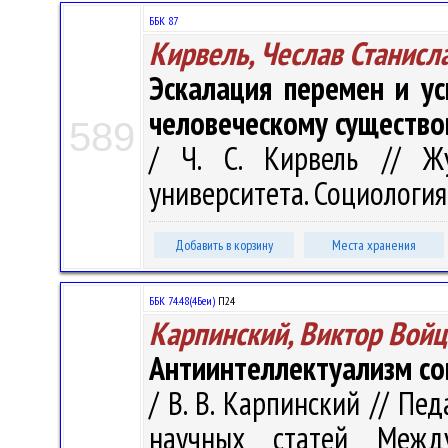
ББК 87
Кирвель, Чеслав Станисл
Эскалация перемен и ус
человеческому существ
589
/ Ч. С. Кирвель // Жу
университета. Социология. 
Добавить в корзину
Места хранения
ББК 74.48(4Беи)
П24
Карпинский, Виктор Вой
Антиинтеллектуализм со
/ В. В. Карпинский // Пе
научных статей Межд