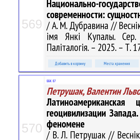
Национально-государс
современности: сущност
569
/ А. М. Дубравина // Весн
імя Янкі Купалы. Сер. 
Паліталогія. – 2025. – Т. 1
Добавить в корзину
Места хранения
ББК 87
Петрушак, Валентин Льв
Латиноамериканская 
геоцивилизации Запада.
феномене
570
/ В. Л. Петрушак // Весні