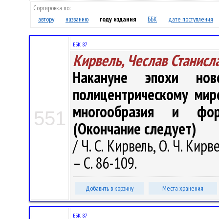
Сортировка по:
автору
названию
году издания
ББК
дате поступления
ББК 87
Кирвель, Чеслав Станисл
Накануне эпохи нов
полицентрическому мир
многообразия и фор
551
(Окончание следует)
/ Ч. С. Кирвель, О. Ч. Кир
– С. 86-109.
Добавить в корзину
Места хранения
ББК 87