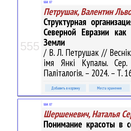
ББК 87
Петрушак, Валентин Льв
Структурная организац
Северной Евразии как
Земли
555
/ В. Л. Петрушак // Весні
імя Янкі Купалы. Сер. 
Паліталогія. – 2024. – Т. 1
Добавить в корзину
Места хранения
ББК 87
Шершеневич, Наталья Се
Понимание красоты в с