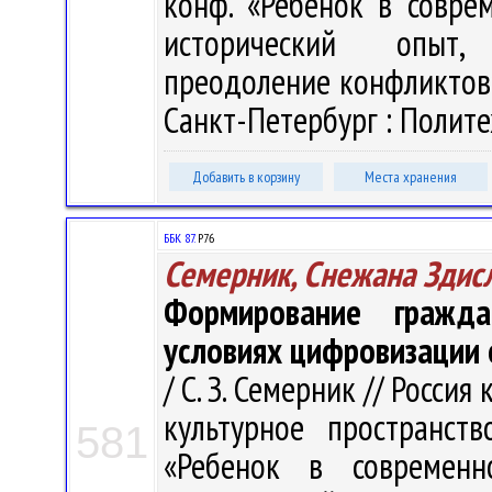
конф. «Ребенок в совре
исторический опыт, 
преодоление конфликтов»,
Санкт-Петербург : Политех
Добавить в корзину
Места хранения
ББК 87.
Р76
Семерник, Снежана Здис
Формирование гражда
условиях цифровизации 
/ С. З. Семерник // Росси
культурное пространств
581
«Ребенок в современн