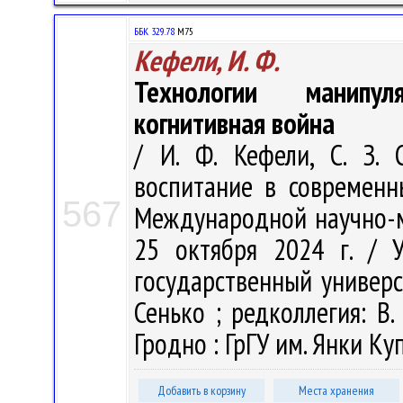
ББК 329.78
М75
Кефели, И. Ф.
Технологии манипул
когнитивная война
/ И. Ф. Кефели, С. З.
воспитание в современн
567
Международной научно-м
25 октября 2024 г. / 
государственный универси
Сенько ; редколлегия: В. 
Гродно : ГрГУ им. Янки Куп
Добавить в корзину
Места хранения