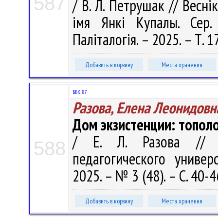
587
/ В. Л. Петрушак // Весні
імя Янкі Купалы. Сер. 
Паліталогія. – 2025. – Т. 1
Добавить в корзину
Места хранения
ББК 87
Разова, Елена Леонидовн
Дом экзистенции: топол
/ Е. Л. Разова // В
588
педагогического универ
2025. – № 3 (48). – С. 40-4
Добавить в корзину
Места хранения