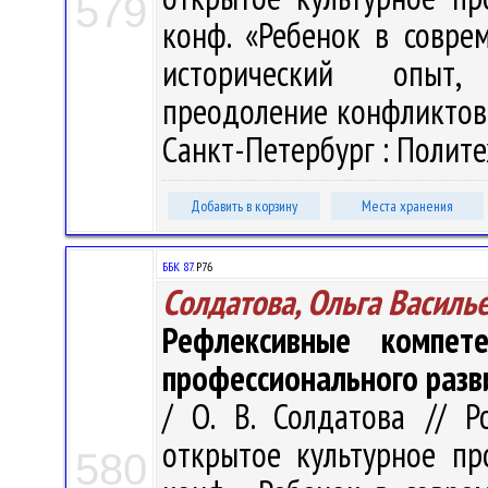
579
конф. «Ребенок в совре
исторический опыт, 
преодоление конфликтов»,
Санкт-Петербург : Политех
Добавить в корзину
Места хранения
ББК 87.
Р76
Солдатова, Ольга Василь
Рефлексивные компет
профессионального разв
/ О. В. Солдатова // 
открытое культурное про
580