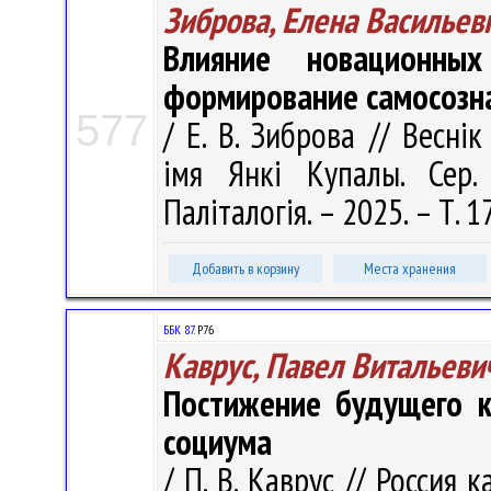
Зиброва, Елена Васильев
Влияние новационны
формирование самосозн
577
/ Е. В. Зиброва // Весні
імя Янкі Купалы. Сер. 
Паліталогія. – 2025. – Т. 17
Добавить в корзину
Места хранения
ББК 87.
Р76
Каврус, Павел Витальеви
Постижение будущего к
социума
/ П. В. Каврус // Россия