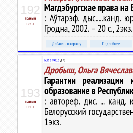
Магдэбургскае права на 
192
: Аўтарэф. дыс.....канд. ю
полный
текст
Гродна, 2002. – 20 с., 2экз
Добавить в корзину
Подробнее
ББК 67.400.3
Д75
Дробыш, Ольга Вячеслав
Гарантии реализации 
образование в Республи
193
: автореф. дис. ... канд.
полный
текст
Белорусский государственн
1экз.