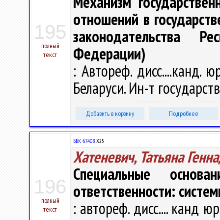
Механизм государствен
отношений в государств
195
законодательства Ре
полный
Федерации)
текст
: Автореф. дисс....канд. ю
Беларуси. Ин-т государства
Добавить в корзину
Подробнее
ББК 67.408
Х25
Хатеневич, Татьяна Генн
Специальные основа
196
ответственности: систем
полный
: автореф. дисс.... канд юр
текст