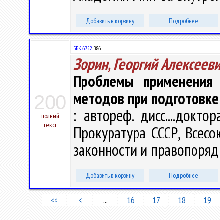
Добавить в корзину
Подробнее
ББК 67.52
З86
Зорин, Георгий Алексеев
Проблемы применения с
методов при подготовке
200
: автореф. дисс....докто
полный
текст
Прокуратура СССР, Всесою
законности и правопорядка.
Добавить в корзину
Подробнее
<<
<
...
16
17
18
19