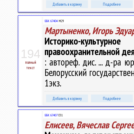
Добавить в корзину
Подробнее
ББК 67.404
М29
Мартыненко, Игорь Эдуа
Историко-культу
правоохранительной де
194
: автореф. дис. ... д-ра ю
полный
текст
Белорусский государственн
1экз.
Добавить в корзину
Подробнее
ББК 67.407
Е51
Елисеев, Вячеслав Серге