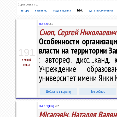
Сортировка по:
автору
названию
году издания
ББК
дате поступления
ББК 67.0
С53
Сноп, Сергей Николаевич
Особенности организаци
власти на территории За
191
: автореф. дисс....канд.
полный
текст
Учреждение образова
университет имени Янки Ку
Добавить в корзину
Подробнее
ББК 67.3(4Беі)
М65
Місарэвіч, Наталля Валян