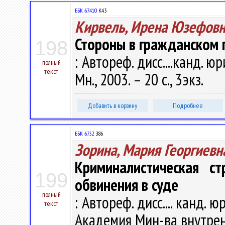
ББК 67.410
К43
Кирвель, Ирена Юзефов
Стороны в гражданском 
198
: Автореф. дисс....канд. юр
полный
текст
Мн., 2003. – 20 с., 3экз.
Добавить в корзину
Подробнее
ББК 67.52
З86
Зорина, Мария Георгиевн
Криминалистическая ст
199
обвинения в суде
полный
: Автореф. дисс.... канд. ю
текст
Академия Мин-ва внутренни