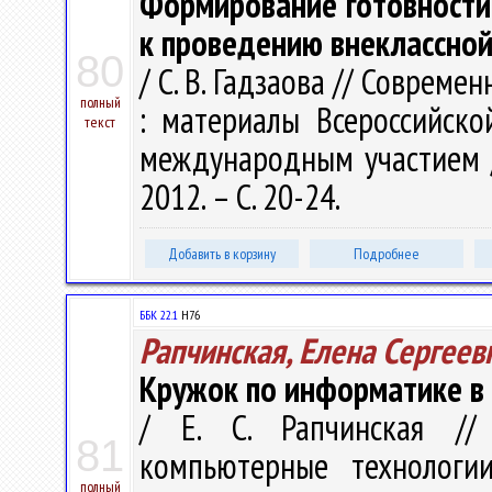
Формирование готовности
к проведению внеклассно
80
/ С. В. Гадзаова // Совреме
полный
: материалы Всероссийско
текст
международным участием / о
2012. – С. 20-24.
Добавить в корзину
Подробнее
ББК 22.1
Н76
Рапчинская, Елена Сергеев
Кружок по информатике в 
/ Е. С. Рапчинская /
81
компьютерные технологи
полный