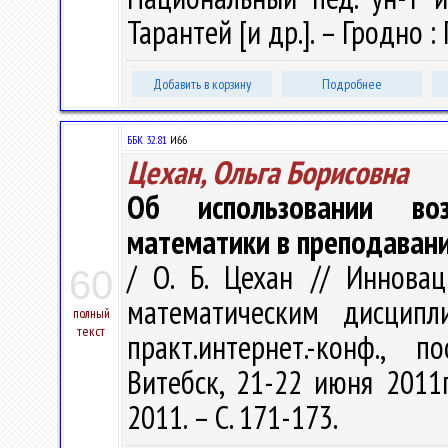
Тарантей [и др.]. – Гродно : 
Добавить в корзину
Подробнее
ББК 32.81
И66
Цехан, Ольга Борисовна
Об использовании воз
математики в преподаван
/ О. Б. Цехан // Иннова
60
математическим дисципл
полный
текст
практ.интернет.-конф., 
Витебск, 21-22 июня 2011г
2011. – С. 171-173.