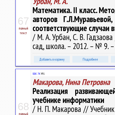
Урбан, М. А.
Математика. II класс. Ме
авторов Г.Л.Муравьевой
67
соответствующие случаи 
полный
текст
/ М. А. Урбан, С. В. Гадзаов
сад, школа. – 2012. – № 9. –
Добавить в корзину
Подробнее
ББК 74.
У91
Макарова, Нина Петровна
Реализация развивающ
учебнике информатики
68
/ Н. П. Макарова // Учебни
полный