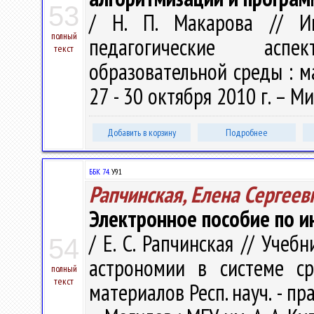
53
/ Н. П. Макарова // Ин
полный
педагогические асп
текст
образовательной среды : м
27 - 30 октября 2010 г. – Ми
Добавить в корзину
Подробнее
ББК 74.
У91
Рапчинская, Елена Сергеев
Электронное пособие по 
/ Е. С. Рапчинская // Уче
54
астрономии в системе ср
полный
текст
материалов Респ. науч. - пра