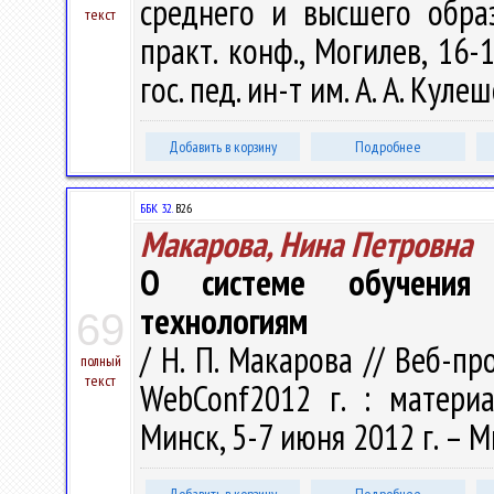
среднего и высшего образ
текст
практ. конф., Могилев, 16-
гос. пед. ин-т им. А. А. Куле
Добавить в корзину
Подробнее
ББК 32.
В26
Макарова, Нина Петровна
О системе обучения с
технологиям
69
/ Н. П. Макарова // Веб-п
полный
текст
WebConf2012 г. : материа
Минск, 5-7 июня 2012 г. – Ми