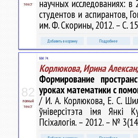
научных исследованиях: в 2
текст
студентов и аспирантов, Го
им. Ф. Скорины, 2012. – С. 1
Добавить в корзину
Подробнее
ББК 74.
Корлюкова, Ирина Алексан
Формирование пространс
уроках математики с пом
82
/ И. А. Корлюкова, Е. С. Ш
полный
текст
ўніверсітэта імя Янкі Ку
Псіхалогія. – 2012. – № 3(14