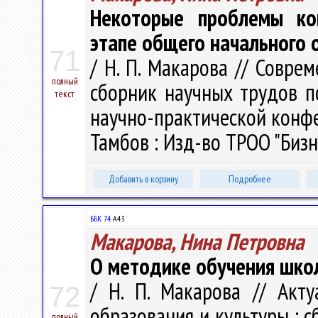
Некоторые проблемы ко
этапе общего начального 
71
/ Н. П. Макарова // Совре
полный
сборник научных трудов 
текст
научно-практической конфер
Тамбов : Изд-во ТРОО "Бизн
Добавить в корзину
Подробнее
ББК 74.
А43
Макарова, Нина Петровна
О методике обучения шко
/ Н. П. Макарова // Акт
72
образования и культуры : с
полный