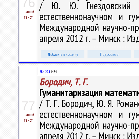
76
/ Ю. Ю. Гнездовский 
полный
естественнонаучном и гу
текст
Международной научно-пра
апреля 2012 г. – Минск : Изд
Добавить в корзину
Подробнее
ББК 22.1
М34
Бородич, Т. Г.
Гуманитаризация математи
/ Т. Г. Бородич, Ю. Я. Ром
77
естественнонаучном и гу
полный
текст
Международной научно-пра
апреля 2012 г. – Минск : Изд