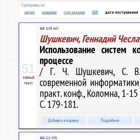
Сортировка по:
автору
названию
году издания
ББК
дате поступления
ББК 32.81
А43
Шушкевич, Геннадий Чесла
Использование систем к
процессе
51
/ Г. Ч. Шушкевич, С. В
полный
современной информатики 
текст
практ. конф., Коломна, 1-15 
С. 179-181.
Добавить в корзину
Подробнее
ББК 22.1
Н76