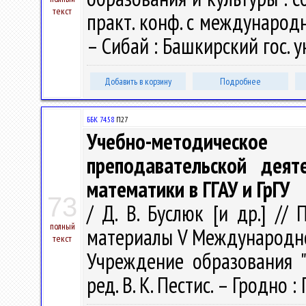
текст
практ. конф. с международн
– Сибай : Башкирский гос. ун
Добавить в корзину
Подробнее
ББК 74.58
П27
Учебно-методическо
преподавательской деят
математики в ГГАУ и ГрГУ
73
/ Д. В. Буслюк [и др.] /
полный
материалы V Международно
текст
Учреждение образования "Г
ред. В. К. Пестис. – Гродно :