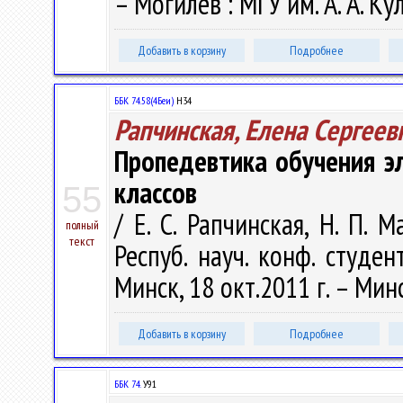
– Могилев : МГУ им. А. А. Ку
Добавить в корзину
Подробнее
ББК 74.58(4Беи)
Н34
Рапчинская, Елена Сергеев
Пропедевтика обучения э
классов
55
/ Е. С. Рапчинская, Н. П. 
полный
текст
Респуб. науч. конф. студе
Минск, 18 окт.2011 г. – Минс
Добавить в корзину
Подробнее
ББК 74.
У91