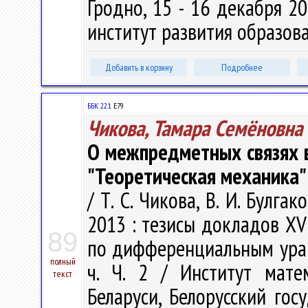
Гродно, 15 - 16 декабря 20
институт развития образован
Добавить в корзину
Подробнее
ББК 22.1
Е79
Чикова, Тамара Семёновна
О межпредметных связях в
"Теоретическая механика"
/ Т. С. Чикова, В. И. Булга
2013 : тезисы докладов X
89
по дифференциальным уравне
полный
ч. Ч. 2 / Институт мат
текст
Беларуси, Белорусский гос