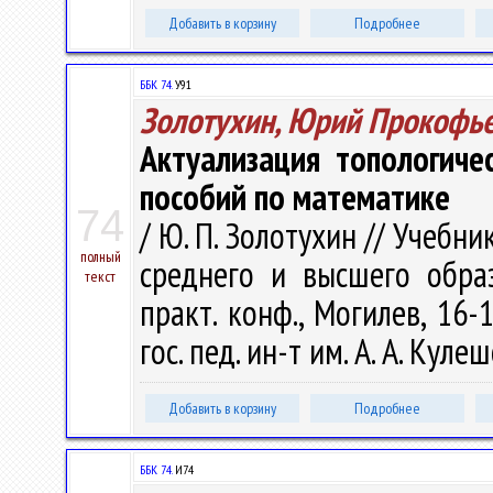
Добавить в корзину
Подробнее
ББК 74.
У91
Золотухин, Юрий Прокофь
Актуализация топологич
пособий по математике
74
/ Ю. П. Золотухин // Учебн
полный
среднего и высшего образ
текст
практ. конф., Могилев, 16-
гос. пед. ин-т им. А. А. Кулеш
Добавить в корзину
Подробнее
ББК 74.
И74