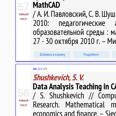
MathCAD
57
/ А. И. Павловский, С. В. 
полный
текст
2010: педагогические 
образовательной среды : м
27 - 30 октября 2010 г. – Ми
Добавить в корзину
Подробнее
ББК 22.1
C73
Shushkevich, S. V.
Data Analysis Teaching in C
58
/ S. Shushkevich // Comp
полный
Research. Mathematical mo
текст
economics and finance. – Sied