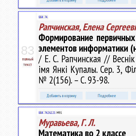
Добавить в корзину
Подробнее
ББК 74.
Рапчинская, Елена Сергеев
Формирование первичных
элементов информатики (
83
/ Е. С. Рапчинская // Весн
полный
текст
імя Янкі Купалы. Сер. 3, Філ
№ 2(156). – С. 93-98.
Добавить в корзину
Подробнее
ББК 74.262.21
М91
Муравьева, Г. Л.
Математика во 2 классе