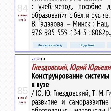
: учеб.-метод. пособие 
84
образования с бел. и рус. яз.
полный
текст
В. Гадзаова. – Минск : Нац.
978-985-559-134-5 : 8082р.,
Добавить в корзину
Подробнее
ББК 74.3
Т38
Гнездовский, Юрий Юрьеви
Конструирование системы
в вузе
85
/ Ю. Ю. Гнездовский, Т. М. 
полный
развитие и саморазвитие
текст
образования : материалы IX