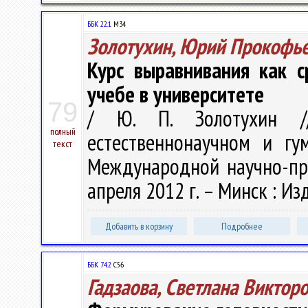
ББК 22.1
М34
Золотухин, Юрий Прокофь
Курс выравнивания как с
учебе в университете
79
/ Ю. П. Золотухин /
полный
естественнонаучном и гу
текст
Международной научно-пра
апреля 2012 г. – Минск : Изд
Добавить в корзину
Подробнее
ББК 74.2
С56
Гадзаова, Светлана Виктор