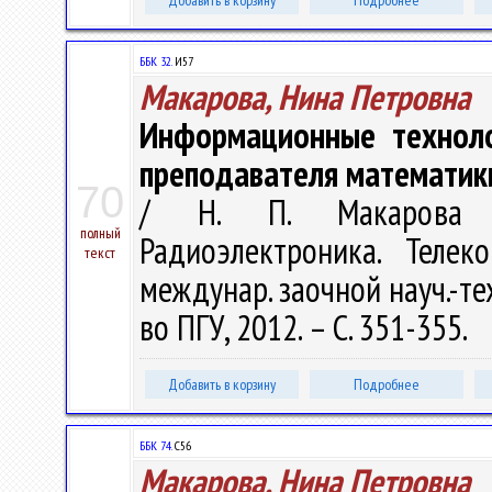
Добавить в корзину
Подробнее
ББК 32.
И57
Макарова, Нина Петровна
Информационные техноло
преподавателя математик
70
/ Н. П. Макарова /
полный
Радиоэлектроника. Телеко
текст
междунар. заочной науч.-тех
во ПГУ, 2012. – С. 351-355.
Добавить в корзину
Подробнее
ББК 74.
С56
Макарова, Нина Петровна