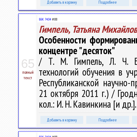
Добавить в корзину
Подробнее
ББК 74.04
И88
Гимпель, Татьяна Михайло
Особенности формирован
концентре "десяток"
/ Т. М. Гимпель, Л. Ч. 
65
технологий обучения в уч
полный
текст
Республиканской научно-п
21 октября 2011 г.) / Грод
кол.: И. Н. Кавинкина [и др.]
Добавить в корзину
Подробнее
ББК 74.04
И88