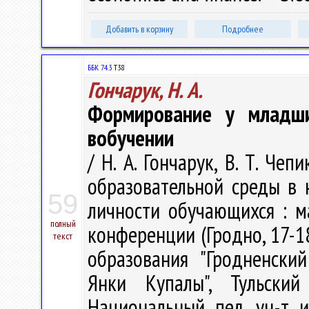
Добавить в корзину
Подробнее
ББК 74.3
Т38
Гончарук, Н. А.
Формирование у младш
вобучении
/ Н. А. Гончарук, В. Т. Че
образовательной среды в 
59
личности обучающихся : м
полный
конференции (Гродно, 17-18 
текст
образования "Гродненски
Янки Купалы", Тульский
Национальный пед. ун-т им