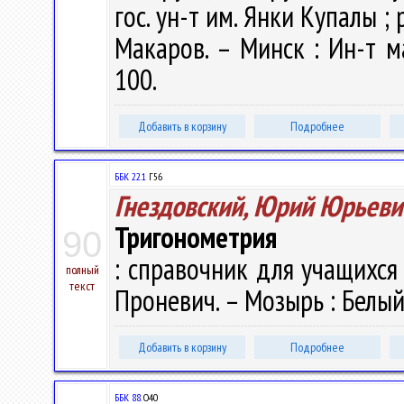
гос. ун-т им. Янки Купалы ; р
Макаров. – Минск : Ин-т м
100.
Добавить в корзину
Подробнее
ББК 22.1
Г56
Гнездовский, Юрий Юрьеви
Тригонометрия
90
: справочник для учащихся /
полный
текст
Проневич. – Мозырь : Белый В
Добавить в корзину
Подробнее
ББК 88.
О40