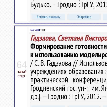
Будько. – Гродно : ГрГУ, 2012
Добавить в корзину
Подробнее
ББК 74.04
И88
Гадзаова, Светлана Виктор
Формирование готовности
к использованию моделир
/ С. В. Гадзаова // Исполь
64
учреждениях образования :
полный
текст
практической конференци
Гродненский гос. ун-т им. Ян
др.]. – Гродно : ГрГУ, 2012. 