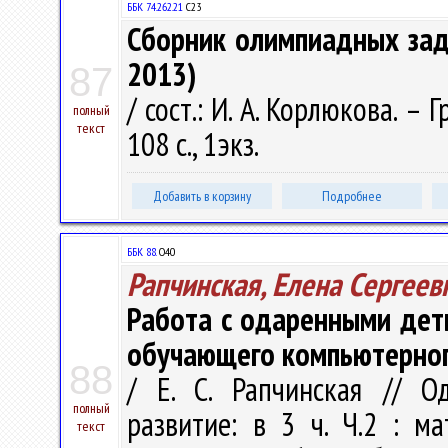
ББК 74.262.21
С23
Сборник олимпиадных зада
2013)
87
/ сост.: И. А. Корлюкова. –
полный
текст
108 с., 1экз.
Добавить в корзину
Подробнее
ББК 88.
О40
Рапчинская, Елена Сергеев
Работа с одаренными дет
обучающего компьютерног
88
/ Е. С. Рапчинская // О
полный
развитие: в 3 ч. Ч.2 : ма
текст