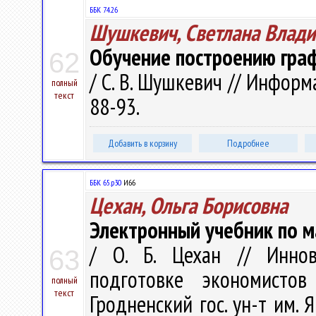
ББК 74.26
Шушкевич, Светлана Влад
Обучение построению гра
62
/ С. В. Шушкевич // Информ
полный
текст
88-93.
Добавить в корзину
Подробнее
ББК 65.р30
И66
Цехан, Ольга Борисовна
Электронный учебник по 
/ О. Б. Цехан // Иннов
63
подготовке экономистов
полный
текст
Гродненский гос. ун-т им. Ян