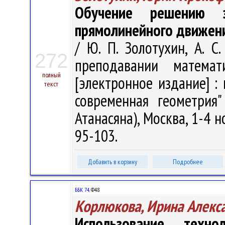
Обучение решению з
прямолинейного движен
/ Ю. П. Золотухин, А. С
272
преподавании матем
полный
[электронное издание] : 
текст
современная геометрия
Атанасяна), Москва, 1-4 н
95-103.
Добавить в корзину
Подробнее
ББК 74.
Ф48
Корлюкова, Ирина Алекс
Использование техн