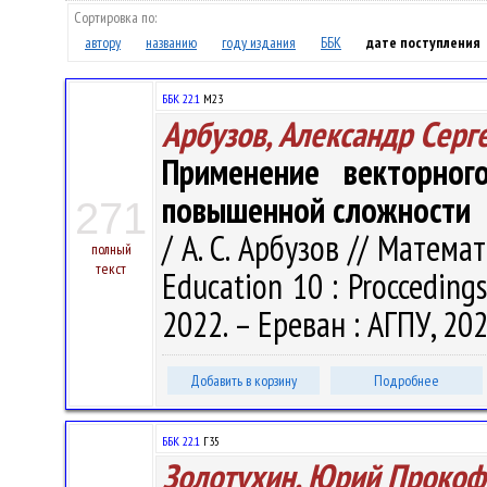
Сортировка по:
автору
названию
году издания
ББК
дате поступления
ББК 22.1
М23
Арбузов, Александр Серг
Применение векторно
повышенной сложности
271
/ А. С. Арбузов // Матем
полный
текст
Education 10 : Proccedings
2022. – Ереван : АГПУ, 202
Добавить в корзину
Подробнее
ББК 22.1
Г35
Золотухин, Юрий Прокоф