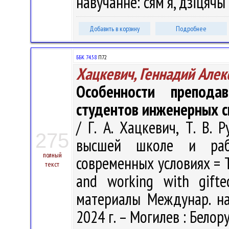
навучанне: сям'я, дзіцячы 
Добавить в корзину
Подробнее
ББК 74.58
П72
Хацкевич, Геннадий Алек
Особенности препода
студентов инженерных с
/ Г. А. Хацкевич, Т. В.
275
высшей школе и раб
полный
современных условиях = T
текст
and working with gifte
материалы Междунар. нау
2024 г. – Могилев : Белору