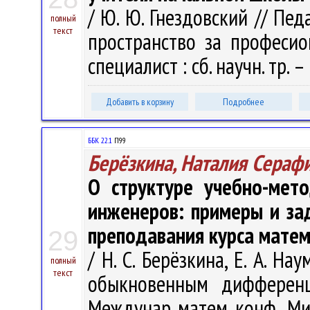
/ Ю. Ю. Гнездовский // Пед
полный
текст
пространство за професио
специалист : сб. научн. тр. –
Добавить в корзину
Подробнее
ББК 22.1
П99
Берёзкина, Наталия Сераф
О структуре учебно-мет
инженеров: примеры и зад
преподавания курса мате
29
/ Н. С. Берёзкина, Е. А. Н
полный
текст
обыкновенным дифференц
Междунар. матем. конф., Мин