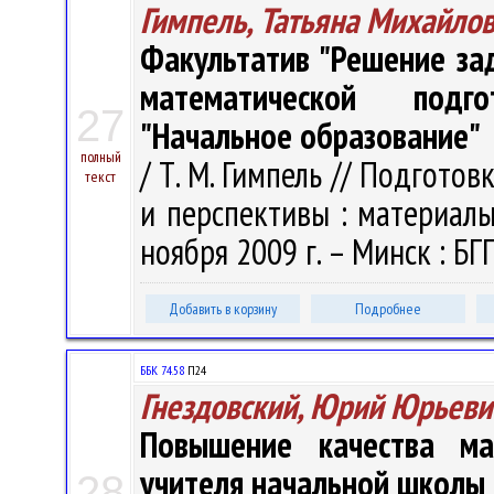
Гимпель, Татьяна Михайло
Факультатив "Решение за
математической подго
27
"Начальное образование"
полный
/ Т. М. Гимпель // Подгото
текст
и перспективы : материалы 
ноября 2009 г. – Минск : БГП
Добавить в корзину
Подробнее
ББК 74.58
П24
Гнездовский, Юрий Юрьеви
Повышение качества ма
учителя начальной школы 
28