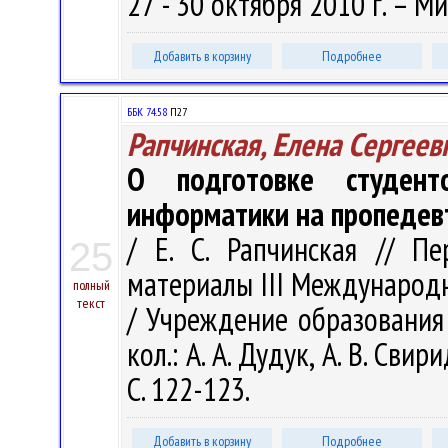
27 - 30 октября 2010 г. – Ми
Добавить в корзину
Подробнее
ББК 74.58
П27
Рапчинская, Елена Сергеев
О подготовке студент
информатики на пропедев
/ Е. С. Рапчинская // П
25
материалы III Международ
полный
текст
/ Учреждение образования "
кол.: А. А. Дудук, А. В. Свир
С. 122-123.
Добавить в корзину
Подробнее