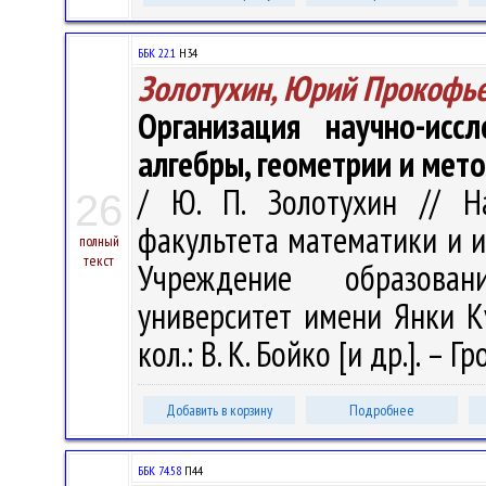
ББК 22.1
Н34
Золотухин, Юрий Прокофь
Организация научно-исс
алгебры, геометрии и мет
/ Ю. П. Золотухин // Н
26
факультета математики и и
полный
текст
Учреждение образован
университет имени Янки Куп
кол.: В. К. Бойко [и др.]. – Гр
Добавить в корзину
Подробнее
ББК 74.58
П44