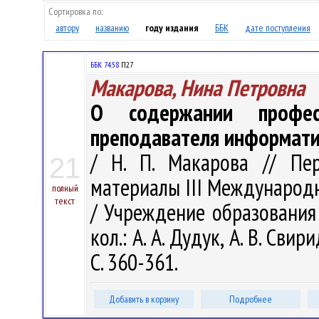
Сортировка по:
автору
названию
году издания
ББК
дате поступления
ББК 74.58
П27
Макарова, Нина Петровна
О содержании професс
преподавателя информати
/ Н. П. Макарова // Пе
21
материалы III Международ
полный
текст
/ Учреждение образования "
кол.: А. А. Дудук, А. В. Свир
С. 360-361.
Добавить в корзину
Подробнее