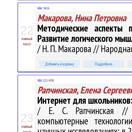
ББК 74.26
Макарова, Нина Петровна
Методические аспекты п
22
Развитие логического мы
полный
текст
/ Н. П. Макарова // Народная
Добавить в корзину
Подробнее
ББК 22.1
Н76
Рапчинская, Елена Сергеев
Интернет для школьников:
/ Е. С. Рапчинская /
23
компьютерные технологи
полный
научных исследованиях: в 2 ч
текст