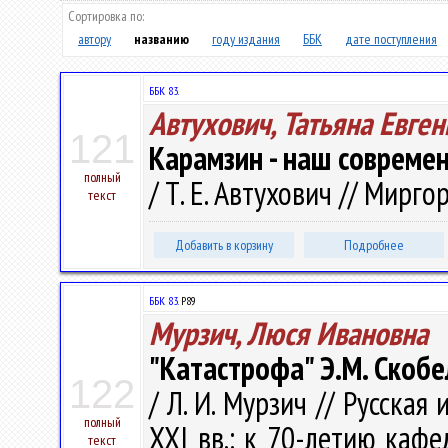
Сортировка по:
автору
названию
году издания
ББК
дате поступления
ББК 83.
Автухович, Татьяна Евге
121
Карамзин - наш совреме
полный
/ Т. Е. Автухович // Мирго
текст
Добавить в корзину
Подробнее
ББК 83.
Р89
Мурзич, Люся Ивановна
"Катастрофа" Э.М. Скоб
122
/ Л. И. Мурзич // Русская
полный
ХХI вв.: к 70-летию кафед
текст