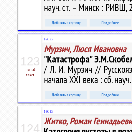
науч. ст. – Минск : РИВШ, 
Добавить в корзину
Подробнее
ББК 83.
Мурзич, Люся Ивановна
"Катастрофа" Э.М.Скобе
123
/ Л. И. Мурзич // Русско
полный
текст
начала ХХI века : сб. науч.
Добавить в корзину
Подробнее
ББК 83.
Житко, Роман Геннадьев
124
Категория пустоты в по