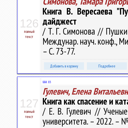
Симонова, Тамара Григор
Книга В. Вересаева "П
дайджест
126
/ Т. Г. Симонова // Пушк
полный
текст
Междунар. науч. конф., Ми
– С. 73-77.
Добавить в корзину
Подробнее
ББК 83
Гулевич, Елена Витальев
Книга как спасение и ка
127
/ Е. В. Гулевич // Учен
полный
текст
университета. – 2022. – № 