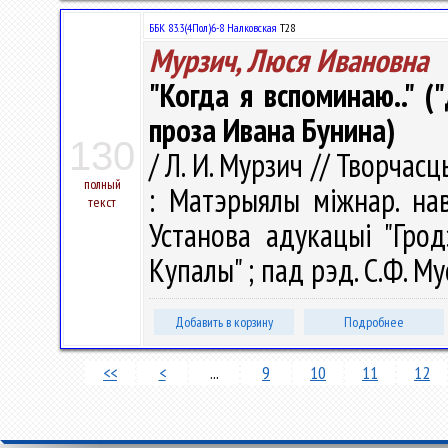
ББК 83.3(4Пол)6-8 Налковская
Т28
Мурзич, Люся Ивановна
"Когда я вспоминаю.." 
проза Ивана Бунина)
130
/ Л. И. Мурзич // Творчас
полный
: Матэрыялы міжнар. нав
текст
Установа адукацыі "Грод
Купалы" ; пад рэд. С.Ф. Мус
Добавить в корзину
Подробнее
<<
<
...
9
10
11
12