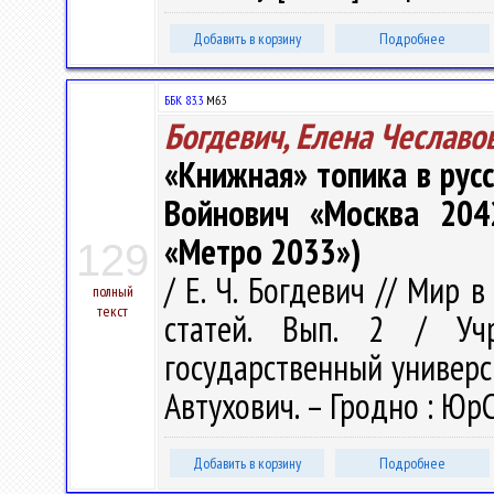
Добавить в корзину
Подробнее
ББК 83.3
М63
Богдевич, Елена Чеславо
«Книжная» топика в русс
Войнович «Москва 2042
«Метро 2033»)
129
/ Е. Ч. Богдевич // Мир 
полный
текст
статей. Вып. 2 / Учр
государственный университ
Автухович. – Гродно : ЮрС
Добавить в корзину
Подробнее