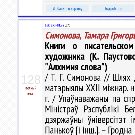
Добавить в корзину
Подробнее
ББК 83.3(4Пол)
Ш70
Симонова, Тамара Григор
Книги о писательско
художника (К. Паустовс
"Алхимия слова")
/ Т. Г. Симонова // Шлях
128
матэрыялы XXII міжнар. на
полный
текст
г. / Упаўнаважаны па сп
Міністраў Рэспублікі Бе
дзяржаўны ўніверсітэт ім
Панькоў [і інш.]. – Гродна