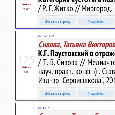
полный
/ Р. Г. Житко // Миргород. 
текст
Добавить в корзину
Подробнее
ББК 76.01
М42
Сивова, Татьяна Викторо
К.Г. Паустовский в отра
125
/ Т. В. Сивова // Медиачт
полный
науч.-практ. конф. (г. Ста
текст
Изд-во "Сервисшкола", 201
Добавить в корзину
Подробнее
ББК 83.
П91