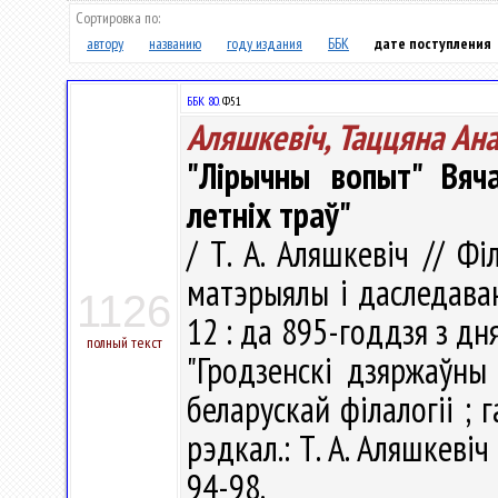
Сортировка по:
автору
названию
году издания
ББК
дате поступления
ББК 80.
Ф51
Аляшкевіч, Таццяна Ан
"Лірычны вопыт" Вяч
летніх траў"
/ Т. А. Аляшкевіч // Ф
матэрыялы і даследаван
1126
12 : да 895-годдзя з дн
полный текст
"Гродзенскі дзяржаўны 
беларускай філалогіі ; га
рэдкал.: Т. А. Аляшкевіч
94-98.