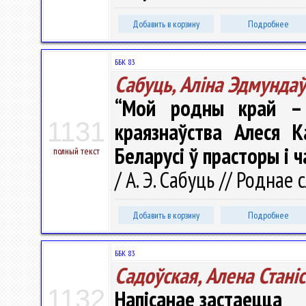
Добавить в корзину
Подробнее
ББК 83
Сабуць, Аліна Эдмунда
“Мой родны край – 
1131
краязнаўства Алеся 
Беларусі ў прасторы і ч
полный текст
/ А. Э. Сабуць // Роднае 
Добавить в корзину
Подробнее
ББК 83
Садоўская, Алена Станi
1132
Напісанае застаецца