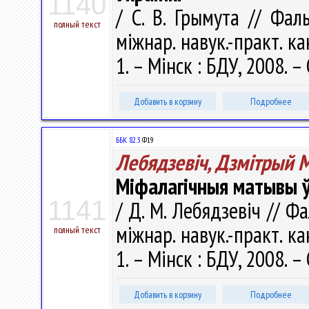
1140
/ С. В. Грымута // Фал
полный текст
міжнар. навук.-практ. кан
1. – Мінск : БДУ, 2008. –
Добавить в корзину
Подробнее
ББК 82.3
Ф19
Лебядзевіч, Дзмітрый М
Міфалагічныя матывы ў 
1141
/ Д. М. Лебядзевіч // Ф
міжнар. навук.-практ. кан
полный текст
1. – Мінск : БДУ, 2008. –
Добавить в корзину
Подробнее