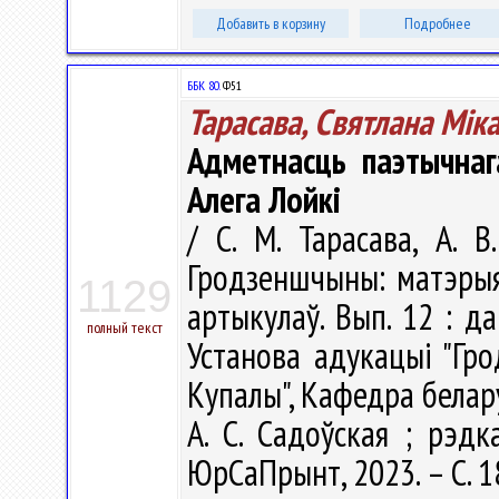
Добавить в корзину
Подробнее
ББК 80.
Ф51
Тарасава, Святлана Мік
Адметнасць паэтычнаг
Алега Лойкі
/ С. М. Тарасава, А. В
Гродзеншчыны: матэрыя
1129
артыкулаў. Вып. 12 : д
полный текст
Установа адукацыі "Гро
Купалы", Кафедра беларуск
А. С. Садоўская ; рэдка
ЮрСаПрынт, 2023. – С. 1