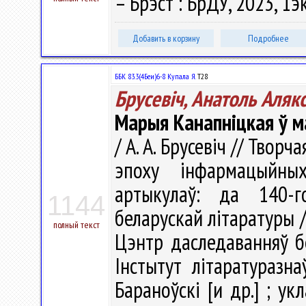
– Брэст : БрДУ, 2023, 1э
Добавить в корзину
Подробнее
ББК 83.3(4Беи)6-8 Купала Я.
Т28
Брусевіч, Анатоль Аляк
Марыя Канапніцкая ў м
/ А. А. Брусевіч // Твор
эпоху інфармацыйны
артыкулаў: да 140-
1144
беларускай літаратуры 
полный текст
Цэнтр даследаванняў бе
Інстытут літаратуразна
Бараноўскі [и др.] ; укл