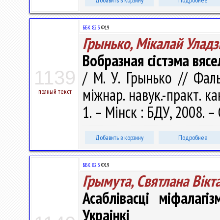
Добавить в корзину
Подробнее
ББК 82.3
Ф19
Грынько, Мікалай Уладз
Вобразная сістэма вяс
1139
/ М. У. Грынько // Фал
міжнар. навук.-практ. кан
полный текст
1. – Мінск : БДУ, 2008. –
Добавить в корзину
Подробнее
ББК 82.3
Ф19
Грымута, Святлана Вікт
Асаблівасці міфалагі
Украінкі