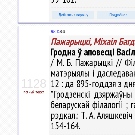
Добавить в корзину
Подробнее
ББК 80.
Ф51
Пажарыцкі, Міхаіл Багд
Гродна ў аповесці Васі
/ М. Б. Пажарыцкі // Ф
матэрыялы і даследаван
1128
12 : да 895-годдзя з дн
"Гродзенскі дзяржаўны 
полный текст
беларускай філалогіі ; га
рэдкал.: Т. А. Аляшкевіч
154-164.