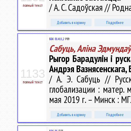
/ А. С. Садоўская // Родн
полный текст
Добавить в корзину
Подробнее
ББК 81.411,2
Р89
Сабуць, Аліна Эдмунда
Рыгор Барадулін і рус
Андрэя Вазнясенскага,
1133
/ А. Э. Сабуць // Рус
полный текст
глобализации : матер. м
мая 2019 г. – Минск : МГ
Добавить в корзину
Подробнее
ББК 81.
П35