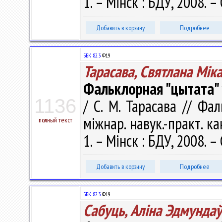
1. – Мінск : БДУ, 2008. – 
Добавить в корзину
Подробнее
ББК 82.3
Ф19
Тарасава, Святлана Мік
Фальклорная "цытата" 
1136
/ С. М. Тарасава // Фа
міжнар. навук.-практ. кан
полный текст
1. – Мінск : БДУ, 2008. –
Добавить в корзину
Подробнее
ББК 82.3
Ф19
Сабуць, Аліна Эдмунда