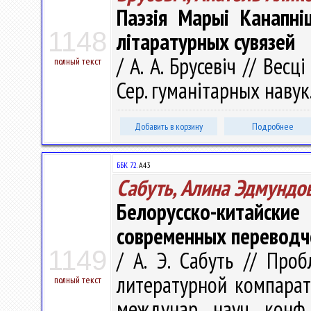
Паэзія Марыі Канапні
1148
літаратурных сувязей
/ А. А. Брусевіч // Вес
полный текст
Сер. гуманітарных навук. 
Добавить в корзину
Подробнее
ББК 72.
А43
Сабуть, Алина Эдмундо
Белорусско-китайс
современных переводч
1149
/ А. Э. Сабуть // Про
литературной компарати
полный текст
междунар. науч. конф.