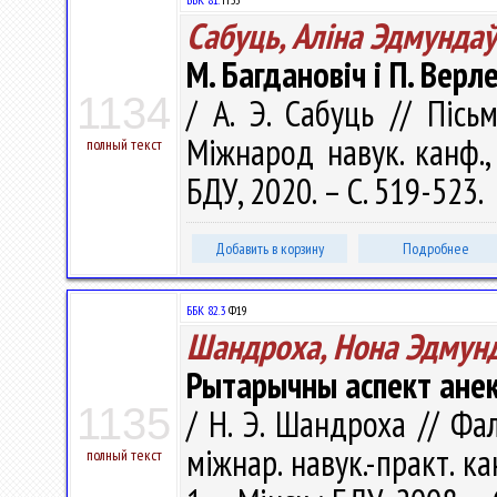
Сабуць, Аліна Эдмунда
М. Багдановіч і П. Вер
1134
/ А. Э. Сабуць // Пісь
Міжнарод навук. канф.,
полный текст
БДУ, 2020. – С. 519-523.
Добавить в корзину
Подробнее
ББК 82.3
Ф19
Шандроха, Нона Эдмун
Рытарычны аспект ане
1135
/ Н. Э. Шандроха // Фа
міжнар. навук.-практ. кан
полный текст