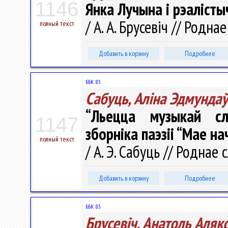
1146
Янка Лучына і рэалісты
/ А. А. Брусевіч // Роднае
полный текст
Добавить в корзину
Подробнее
ББК 83
Сабуць, Аліна Эдмунда
“Льецца музыкай сл
1147
зборніка паэзіі “Мае н
полный текст
/ А. Э. Сабуць // Роднае 
Добавить в корзину
Подробнее
ББК 83
Брусевіч, Анатоль Аляк