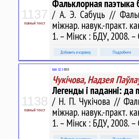
Фальклорная паэтыка б
1137
/ А. Э. Сабуць // Фал
міжнар. навук.-практ. кан
полный текст
1. – Мінск : БДУ, 2008. –
Добавить в корзину
Подробнее
ББК 82.3
Ф19
Чукічова, Надзея Паўла
Легенды і паданні: да
1138
/ Н. П. Чукічова // Фа
міжнар. навук.-практ. кан
полный текст
1. – Мінск : БДУ, 2008. – 