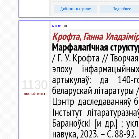
Добавить в корзину
Подробнее
ББК 83.
Т28
Крофта, Ганна Уладзімі
Марфалагічная структу
/ Г. У. Крофта // Творч
эпоху інфармацыйны
артыкулаў: да 140-
1130
беларускай літаратуры 
полный текст
Цэнтр даследаванняў бе
Інстытут літаратуразна
Бараноўскі [и др.] ; укл
навука, 2023. – С. 88-92.