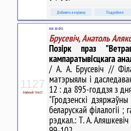
Добавить в корзину
Подробнее
ББК 80.
Ф51
Брусевіч, Анатоль Аляк
Позірк праз "Ветра
кампаратывісцкага ана
/ А. А. Брусевіч // Фі
матэрыялы і даследаван
1127
12 : да 895-годдзя з дн
полный текст
"Гродзенскі дзяржаўны 
беларускай філалогіі ; га
рэдкал.: Т. А. Аляшкевіч
99-102.