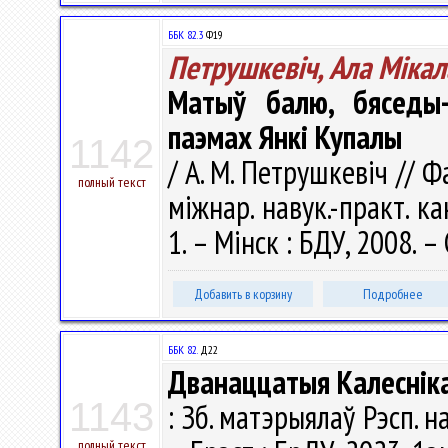
ББК 82.3
Ф19
Петрушкевіч, Ала Міка
Матыў балю, бяседы-
паэмах Янкі Купалы
1142
/ А. М. Петрушкевіч // 
полный текст
міжнар. навук.-практ. кан
1. – Мінск : БДУ, 2008. –
Добавить в корзину
Подробнее
ББК 82.
Д22
Дванаццатыя Калесніка
1143
: Зб. матэрыялаў Рэсп. на
полный текст