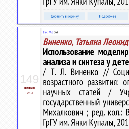
ГрГУ им. Янки Купалы, 2015
Добавить в корзину
Подробнее
ББК 74.6
С69
Виненко, Татьяна Леонид
Использование моделир
анализа и синтеза у дет
/ Т. Л. Виненко // Соц
149
возрастного развития: о
полный
научных статей / Учр
текст
государственный универси
Михалкович ; ред. кол.: В
ГрГУ им. Янки Купалы, 2015