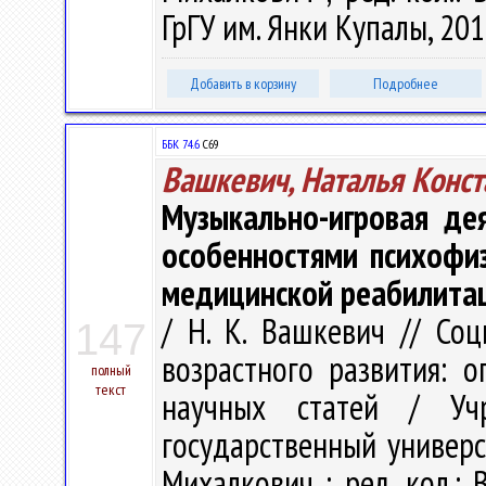
ГрГУ им. Янки Купалы, 2015
Добавить в корзину
Подробнее
ББК 74.6
С69
Вашкевич, Наталья Конст
Музыкально-игровая де
особенностями психофиз
медицинской реабилита
/ Н. К. Вашкевич // Со
147
возрастного развития: о
полный
текст
научных статей / Учр
государственный универси
Михалкович ; ред. кол.: В