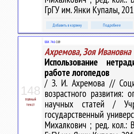
ГрГУ им. Янки Купалы, 2015
Добавить в корзину
Подробнее
ББК 74.6
С69
Ахремова, Зоя Ивановна
Использование нетра
работе логопедов
/ З. И. Ахремова // Со
148
возрастного развития: о
полный
научных статей / Учр
текст
государственный универси
Михалкович ; ред. кол.: В