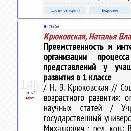
Добавить в корзину
Подробнее
ББК 74.6
С69
Крюковская, Наталья Вл
Преемственность и инт
организации процесс
представлений у уча
развития в 1 классе
146
/ Н. В. Крюковская // С
полный
возрастного развития: о
текст
научных статей / Учр
государственный универси
Михалкович ; ред. кол.: В