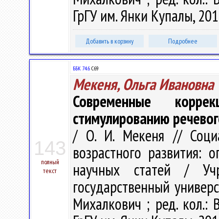
ГрГУ им. Янки Купалы, 201
Добавить в корзину
Подробнее
ББК 74.6
С69
Мекеня, Ольга Ивановна
Современные коррек
стимулированию речевог
/ О. И. Мекеня // Соц
143
возрастного развития: о
полный
научных статей / Учр
текст
государственный универси
Михалкович ; ред. кол.: В