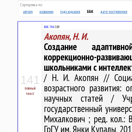
Сортировка по:
автору
названию
году издания
ББК
дате поступления
ББК 74.6
С69
Акопян, Н. И.
Создание адаптивн
коррекционно-разв
школьниками с интеллек
/ Н. И. Акопян // Соц
141
возрастного развития: о
полный
текст
научных статей / Учр
государственный универси
Михалкович ; ред. кол.: В
ГрГУ им. Янки Купалы, 2015