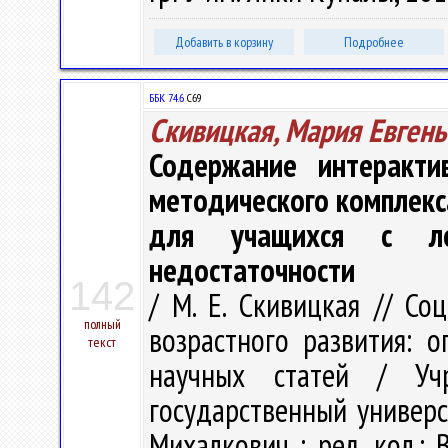
Добавить в корзину
Подробнее
ББК 74.6
С69
Скивицкая, Мария Евгень
Содержание интеракти
методического комплекс
для учащихся с лег
недостаточности
142
/ М. Е. Скивицкая // Со
полный
возрастного развития: о
текст
научных статей / Учр
государственный универси
Михалкович ; ред. кол.: В