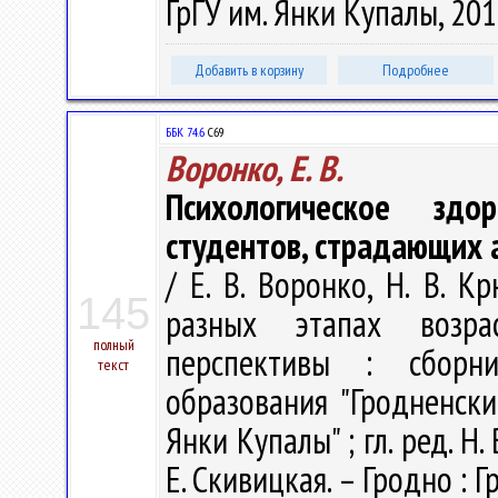
ГрГУ им. Янки Купалы, 2015
Добавить в корзину
Подробнее
ББК 74.6
С69
Воронко, Е. В.
Психологическое зд
студентов, страдающих 
/ Е. В. Воронко, Н. В. 
145
разных этапах возра
полный
перспективы : сборн
текст
образования "Гродненск
Янки Купалы" ; гл. ред. Н. 
Е. Скивицкая. – Гродно : Г