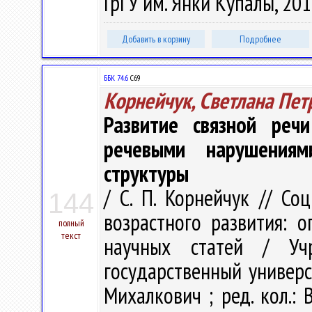
ГрГУ им. Янки Купалы, 201
Добавить в корзину
Подробнее
ББК 74.6
С69
Корнейчук, Светлана Пет
Развитие связной реч
речевыми нарушения
структуры
/ С. П. Корнейчук // Со
144
возрастного развития: о
полный
текст
научных статей / Учр
государственный универси
Михалкович ; ред. кол.: В