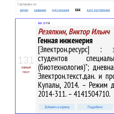
Сортировка по:
автору
названию
году издания
ББК
дате поступления
ББК 28.
Р34
Резяпкин, Виктор Ильич
Генная инженерия
[Электрон.ресурс] : э
студентов специал
131
(биотехнология)"; дневн
полный
текст
Электрон.текст.дан. и пр
Купалы, 2014. – Режим дос
2014-311. – 4141504710.
Добавить в корзину
Подробнее