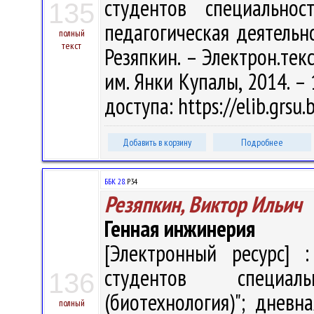
студентов специальнос
135
педагогическая деятельнос
полный
текст
Резяпкин. – Электрон.текст
им. Янки Купалы, 2014. – 
доступа: https://elib.grs
Добавить в корзину
Подробнее
ББК 28.
Р34
Резяпкин, Виктор Ильич
Генная инжинерия
[Электронный ресурс] :
студентов специал
136
(биотехнология)"; дневн
полный