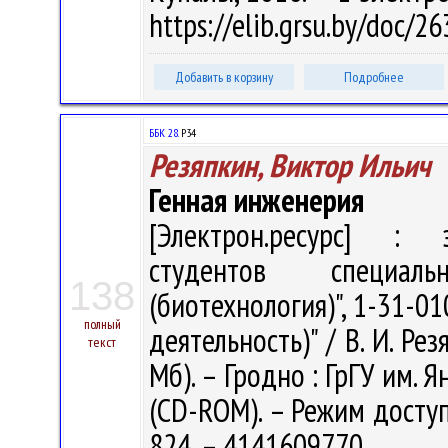
https://elib.grsu.by/doc/
Добавить в корзину
Подробнее
ББК 28.
Р34
Резяпкин, Виктор Ильич
Генная инженерия
[Электрон.ресурс] : э
студентов специаль
138
(биотехнология)", 1-31-0
полный
деятельность)" / В. И. Рез
текст
Мб). – Гродно : ГрГУ им. Я
(CD-ROM). – Режим доступа
824. – 4141609770.