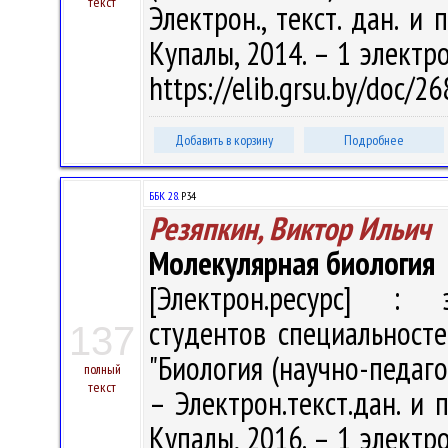
текст
Электрон., текст. дан. и 
Купалы, 2014. – 1 электро
https://elib.grsu.by/doc/
Добавить в корзину
Подробнее
ББК 28.
Р34
Резяпкин, Виктор Ильич
Молекулярная биология
[Электрон.ресурс] : э
студентов специальносте
137
"Биология (научно-педагог
полный
текст
– Электрон.текст.дан. и п
Купалы, 2016. – 1 электро