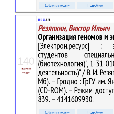
Добавить в корзину
Подробнее
ББК 28.
Р34
Резяпкин, Виктор Ильич
Организация геномов и э
[Электрон.ресурс] : э
студентов специаль
140
(биотехнология)", 1-31-0
полный
деятельность)" / В. И. Резя
текст
Мб). – Гродно : ГрГУ им. Я
(CD-ROM). – Режим доступа
839. – 4141609930.
Добавить в корзину
Подробнее