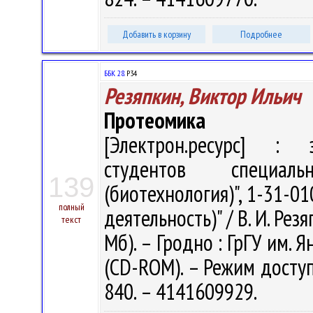
Добавить в корзину
Подробнее
ББК 28.
Р34
Резяпкин, Виктор Ильич
Протеомика
[Электрон.ресурс] : э
студентов специаль
139
(биотехнология)", 1-31-0
полный
деятельность)" / В. И. Резя
текст
Мб). – Гродно : ГрГУ им. Я
(CD-ROM). – Режим доступа
840. – 4141609929.