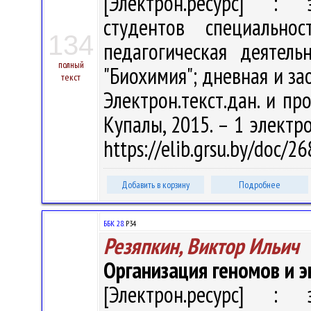
[Электрон.ресурс] : э
студентов специальнос
134
педагогическая деятельн
полный
"Биохимия"; дневная и зао
текст
Электрон.текст.дан. и про
Купалы, 2015. – 1 электро
https://elib.grsu.by/doc/
Добавить в корзину
Подробнее
ББК 28.
Р34
Резяпкин, Виктор Ильич
Организация геномов и э
[Электрон.ресурс] : э