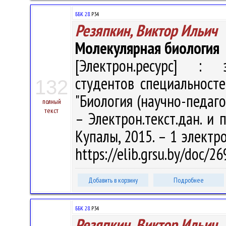
ББК 28.
Р34
Резяпкин, Виктор Ильич
Молекулярная биология
[Электрон.ресурс] : э
студентов специальносте
132
"Биология (научно-педагог
полный
текст
– Электрон.текст.дан. и п
Купалы, 2015. – 1 электро
https://elib.grsu.by/doc/
Добавить в корзину
Подробнее
ББК 28.
Р34
Резяпкин, Виктор Ильич