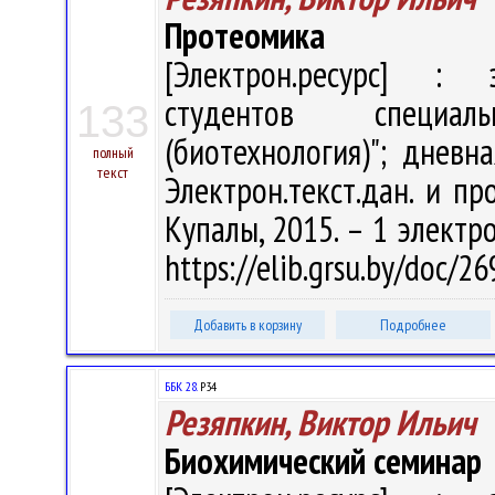
Протеомика
[Электрон.ресурс] : э
студентов специал
133
(биотехнология)"; дневн
полный
текст
Электрон.текст.дан. и про
Купалы, 2015. – 1 электро
https://elib.grsu.by/doc/
Добавить в корзину
Подробнее
ББК 28.
Р34
Резяпкин, Виктор Ильич
Биохимический семинар